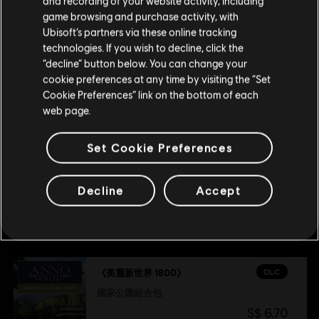
请您访问我们的简体中文商店来完成购买
and recording of your website activity, including
game browsing and purchase activity, with
外觀組合包同捆
Ubisoft’s partners via these online tracking
S$ 32.90
technologies. If you wish to decline, click the
留在此商店
“decline” button below. You can change your
cookie preferences at any time by visiting the “Set
重新选择您的商店
Cookie Preferences” link on the bottom of each
DLC
美麗新世界 1800
web page.
假期組合包
S$ 5.30
Set Cookie Preferences
Decline
Accept
推薦
DLC
《美麗新世界 1800》
國家公園組合包
S$ 6.70