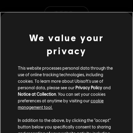
查看更多
類型：
策略
其他內容
© 2019–2023 Ubisoft Entertainment. All Rights Reserved.
We value your
Anno 1800, Ubisoft, and the Ubisoft logo are registered or
unregistered trademarks of Ubisoft Entertainment in the
privacy
DLC
美麗新世界 1800
US and/or other countries. Anno is a registered or
豪華組合包
unregistered trademark of Ubisoft GmbH in the US and/or
S$ 13.30
This website processes personal data through the
other countries.
use of online tracking technologies, including
cookies. To learn more about Ubisoft's use of
personal data, please see our
Privacy Policy
and
DLC
《美麗新世界 1800》
Notice at Collection
. You can set your cookies
外觀組合包同捆 2
preferences at anytime by visiting our
cookie
management tool.
S$ 54.90
您是简体中文用户？
In addition to the above, by clicking the “accept”
button below you specifically consent to sharing
DLC
《美麗新世界 1800》