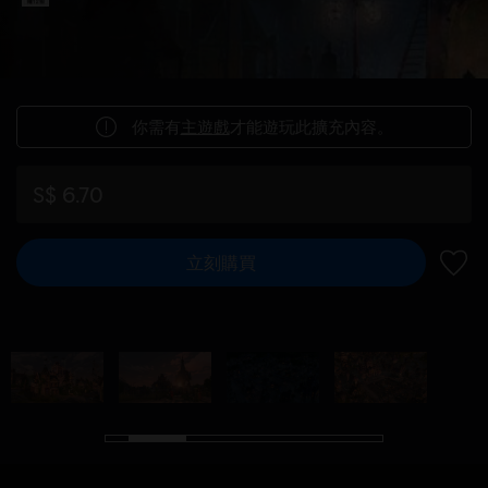
你需有
主遊戲
才能遊玩此擴充內容。
S$ 6.70
立刻購買
新增