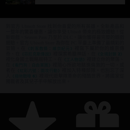
到官方 Ubisoft Store 找到你喜愛的所有英雄。全新產品和
一整年的驚喜優惠，讓你享受 Ubisoft 帶來的極致體驗！從
新遊戲、Season Pass 乃至於 DLC，讓你獲得最完整的遊戲
體驗。官方 Ubisoft Store 為你在 PC 平臺上準備了最精彩的
冒險。在
《刺客教條：維京紀元》
裡寫下屬於你的維京傳
奇、在
《芬尼克斯傳說》
裡探索希臘神話、在
《全境封鎖 2》
裡化身國土戰略局特工、在
《工人物語》
裡建立你的聚落、
在
《看門狗：自由軍團》
裡隨心所欲地駭進倫敦的一切，或
者在
《虹彩六號：圍攻行動》
裡加入特種部隊。也別忘了深
入
《極地戰嚎 6》
裡現代遊擊隊革命的殘酷世界，將國家從
獨裁者及其兒子手中解放出來。