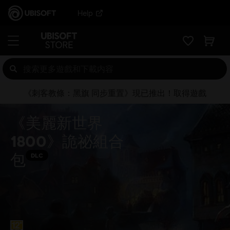
Help
《刺客教條：黑旗 同步重置》現已推出！取得遊戲
《美麗新世界
1800》詭祕組合
包
DLC