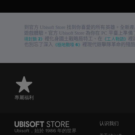
到官方 Ubisoft Store 找到你喜愛的所有英雄。全
遊戲體驗。官方 Ubisoft Store 為你在 PC 平臺
境封鎖 2》
裡化身國土戰略局特工、在
《工人物語》
裡
也別忘了深入
《極地戰嚎 6》
裡現代遊擊隊革命的殘
專屬福利
认识我们
Ubisoft，始於 1986 年的世界