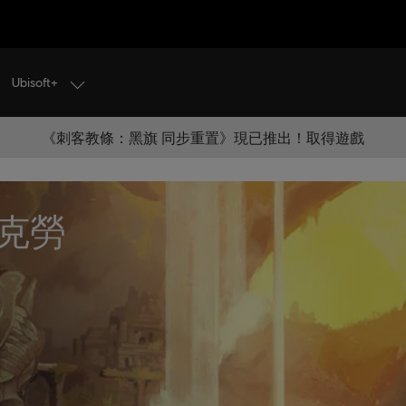
Ubisoft+
《刺客教條：黑旗 同步重置》現已推出！取得遊戲
克勞