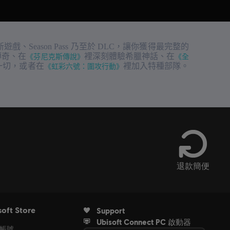
遊戲、Season Pass 乃至於 DLC，讓你獲得最完整的
傳奇、在
《芬尼克斯傳說》
裡深刻體驗希臘神話、在
《全
一切，或者在
《虹彩六號：圍攻行動》
裡加入特種部隊。
退款簡便
soft Store
Support
Ubisoft Connect PC 啟動器
帳號