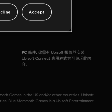
cline
Accept
PC 條件:
你需有 Ubisoft 帳號並安裝
Ubisoft Connect 應用程式方可遊玩此內
容。
moth Games in the US and/or other countries. Ubisoft
ntries. Blue Mammoth Games is a Ubisoft Entertainment