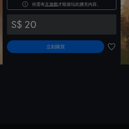
你需有
主遊戲
才能遊玩此擴充內容。
S$ 20
立刻購買
新增至願