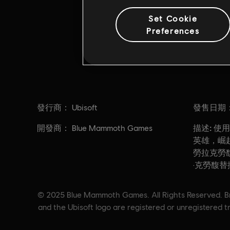
Set Cookie
Preferences
發行商：
發售日期
Ubisoft
開發商：
描述:
Blue Mammoth Games
使用
英雄，崛起
勞拉克勞馥
·克勞馥替
© 2025 Blue Mammoth Games. All Rights Reserved. Bra
and the Ubisoft logo are registered or unregistered 