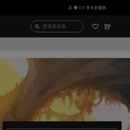
花
100
享 8 折優惠