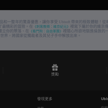
新產品和一整年的驚喜優惠，讓你享受 Ubisoft 帶來的極致體驗！從新
上準備了最精彩的冒險。在
《刺客教條：維京紀元》
裡寫下屬於你的維京
建立你的聚落、在
《看門狗：自由軍團》
裡隨心所欲地駭進倫敦的
酷世界，將國家從獨裁者及其兒子手中解放出來。
獎勵
發現更多
Ubi
你的