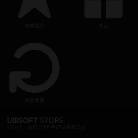
專屬福利
獎勵
退款簡便
Ubisoft，始於 1986 年的世界創造者