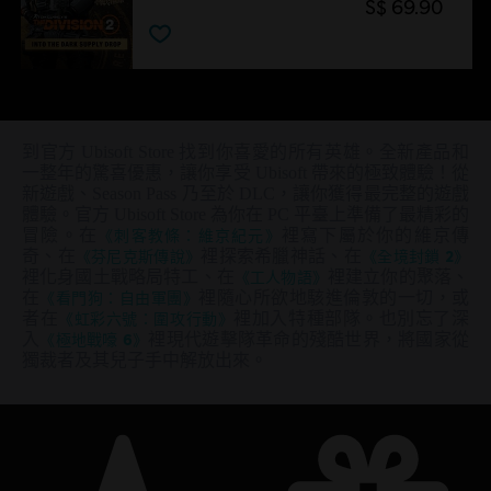
S$ 69.90
到官方 Ubisoft Store 找到你喜愛的所有英雄。全新產品和
一整年的驚喜優惠，讓你享受 Ubisoft 帶來的極致體驗！從
新遊戲、Season Pass 乃至於 DLC，讓你獲得最完整的遊戲
體驗。官方 Ubisoft Store 為你在 PC 平臺上準備了最精彩的
冒險。在
《刺客教條：維京紀元》
裡寫下屬於你的維京傳
奇、在
《芬尼克斯傳說》
裡探索希臘神話、在
《全境封鎖 2》
裡化身國土戰略局特工、在
《工人物語》
裡建立你的聚落、
在
《看門狗：自由軍團》
裡隨心所欲地駭進倫敦的一切，或
者在
《虹彩六號：圍攻行動》
裡加入特種部隊。也別忘了深
入
《極地戰嚎 6》
裡現代遊擊隊革命的殘酷世界，將國家從
獨裁者及其兒子手中解放出來。