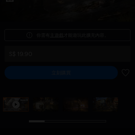
你需有
主遊戲
才能遊玩此擴充內容。
S$ 19.90
立刻購買
新增