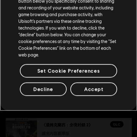
button below you specifically consent to sharing
DLC
《湯姆克蘭西：全境封鎖 2》
请您访问我们的简体中文商店来完成购买
and recording of your website activity, including
game browsing and purchase activity, with
紐約擴充內容同捆
Ubisoft’s partners via these online tracking
S$ 16.17
S$ 53.90
technologies. If you wish to decline, click the
留在此商店
“decline” button below. You can change your
cookie preferences at any time by visiting the “Set
重新选择您的商店
Cookie Preferences” link on the bottom of each
DLC
《湯姆克蘭西：全境封鎖 2》
web page.
500 Premium 點數包
S$ 6.99
Set Cookie Preferences
Decline
Accept
推薦
DLC
《湯姆克蘭西：全境封鎖 2》
擴充內容豪華版