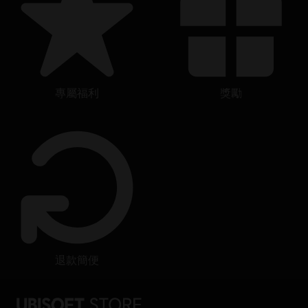
專屬福利
獎勵
退款簡便