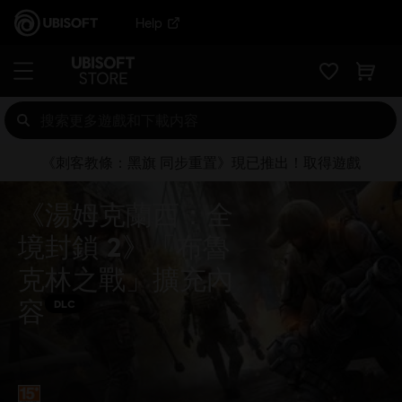
Help
《刺客教條：黑旗 同步重置》現已推出！取得遊戲
《湯姆克蘭西：全
境封鎖 2》「布魯
克林之戰」擴充內
容
DLC