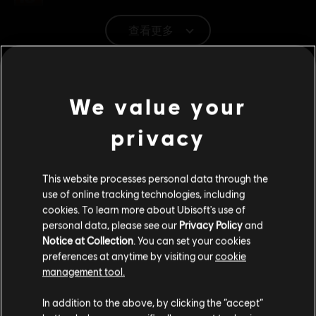
查看更多
平台:
PC（數位）
其他內容
類型：
動作/冒險
,
合作
,
多人
,
射擊
We value your
PC 條件:
你需有 Ubisoft 帳號並安裝 Ubisoft Connect 應用程式方可
DLC
《湯姆克蘭西：全境封鎖 2》
遊玩此內容。
privacy
擴充內容豪華版
S$ 34.40
© 2025 Ubisoft Entertainment. All Rights Reserved. Tom
Clancy’s, The Division logo, the Soldier Icon, Ubisoft, and
This website processes personal data through the
use of online tracking technologies, including
the Ubisoft logo are registered or unregistered
cookies. To learn more about Ubisoft's use of
trademarks of Ubisoft Entertainment in the US and/or
DLC
《湯姆克蘭西：全境封鎖 2》
personal data, please see our
Privacy Policy
and
other countries.
出動同捆
Notice at Collection
. You can set your cookies
preferences at anytime by visiting our
cookie
S$ 6.90
management tool.
您是简体中文用户？
In addition to the above, by clicking the “accept”
-70%