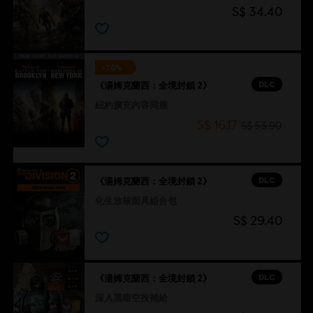
S$ 34.40
-70%
DLC
《湯姆克蘭西：全境封鎖 2》
紐約擴充內容同捆
S$ 16.17
S$ 53.90
DLC
《湯姆克蘭西：全境封鎖 2》
化生放核面具組合包
S$ 29.40
DLC
《湯姆克蘭西：全境封鎖 2》
深入黑暗空投補給