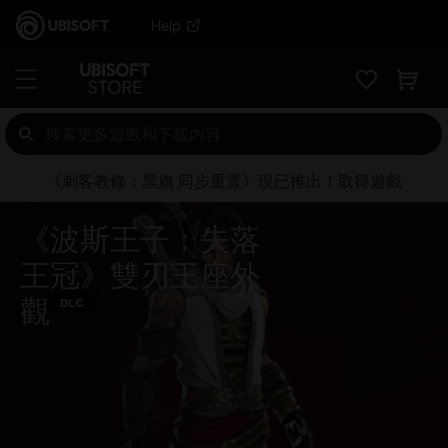
Help
《刺客教條：黑旗 同步重置》現已推出！取得遊戲
《波斯王子：失落
王冠》雙刃王座外
觀
DLC