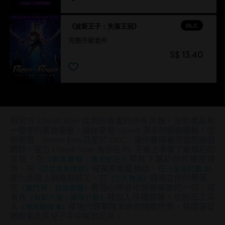
DLC
《波斯王子：失落王冠》
完整升級套件
S$ 13.40
到官方 Ubisoft Store 找到你喜愛的所有英雄。全新產品和
一整年的驚喜優惠，讓你享受 Ubisoft 帶來的極致體驗！從
新遊戲、Season Pass 乃至於 DLC，讓你獲得最完整的遊戲
體驗。官方 Ubisoft Store 為你在 PC 平臺上準備了最精彩的
冒險。在
《刺客教條：維京紀元》
裡寫下屬於你的維京傳
奇、在
《芬尼克斯傳說》
裡探索希臘神話、在
《全境封鎖 2》
裡化身國土戰略局特工、在
《工人物語》
裡建立你的聚落、
在
《看門狗：自由軍團》
裡隨心所欲地駭進倫敦的一切，或
者在
《虹彩六號：圍攻行動》
裡加入特種部隊。也別忘了深
入
《極地戰嚎 6》
裡現代遊擊隊革命的殘酷世界，將國家從
獨裁者及其兒子手中解放出來。