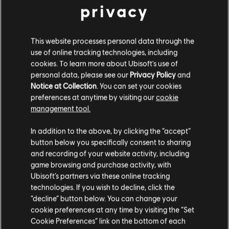
遊玩此內容。
privacy
查看更多
© 2024 Ubisoft Entertainment. All Rights Reserved. Prince
其他內容
This website processes personal data through the
of Persia, Ubisoft and the Ubisoft logo are registered or
use of online tracking technologies, including
unregistered trademarks of Ubisoft Entertainment in the
cookies. To learn more about Ubisoft's use of
US and/or other countries.
DLC
personal data, please see our
Privacy Policy
and
《波斯王子：失落王冠》
Notice at Collection
. You can set your cookies
暗黑王子外觀
preferences at anytime by visiting our
cookie
S$ 3.90
management tool.
您是简体中文用户？
In addition to the above, by clicking the “accept”
button below you specifically consent to sharing
DLC
《波斯王子：失落王冠》
请您访问我们的简体中文商店来完成购买
and recording of your website activity, including
暗之面具
game browsing and purchase activity, with
S$ 6.40
Ubisoft’s partners via these online tracking
technologies. If you wish to decline, click the
留在此商店
“decline” button below. You can change your
cookie preferences at any time by visiting the “Set
重新选择您的商店
DLC
《波斯王子：失落王冠》
Cookie Preferences” link on the bottom of each