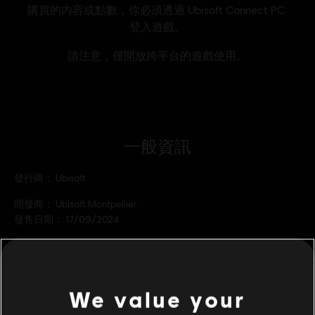
一般資訊
發行商：
Ubisoft
開發商：
Ubisoft Montpellier
發售日期：
17/09/2024
描述:
用薩爾貢的這款王子外觀再次勇闖「雙刃王座」的世界觀。
平台:
PC（數位）
類型：
動作/冒險
We value your
PC 條件:
你需有 Ubisoft 帳號並安裝 Ubisoft Connect 應用程式方可