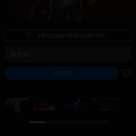
你需有
主遊戲
才能遊玩此擴充內容。
S$ 3.90
立刻購買
新增