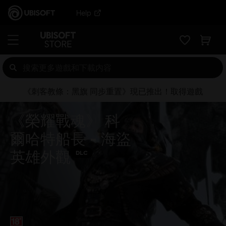
Help
《刺客教條：黑旗 同步重置》現已推出！取得遊戲
《榮耀戰魂》 科
爾哈特船長 - 海盜
英雄外觀
DLC