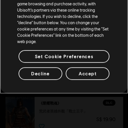
《刺客教條》終極英雄外觀同捆
game browsing and purchase activity, with
S$ 74.90
Ubisoft’s partners via these online tracking
technologies. If you wish to decline, click the
留在此商店
“decline” button below. You can change your
cookie preferences at any time by visiting the “Set
重新选择您的商店
DLC
《榮耀戰魂》
Cookie Preferences” link on the bottom of each
《刺客教條：暗影者》英雄外觀同捆
web page.
S$ 39.90
Set Cookie Preferences
Decline
Accept
推薦
DLC
《榮耀戰魂》
荒武者英雄外觀「戰士王子」
S$ 19.90