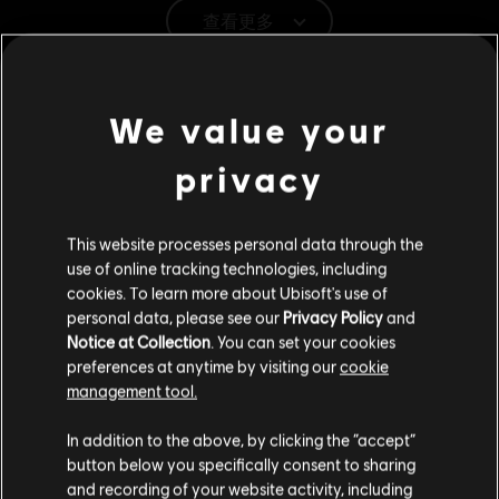
查看更多
平台:
PC（數位）
類型：
合作
,
格鬥
,
多人
其他內容
PC 條件:
你需有 Ubisoft 帳號並安裝 Ubisoft Connect 應用程式方可
We value your
遊玩此內容。
DLC
《榮耀戰魂》
privacy
海盜英雄
© 2025 Ubisoft Entertainment. All Rights Reserved. The
S$ 13.40
For Honor logo, Ubisoft, and the Ubisoft logo are
This website processes personal data through the
registered or unregistered trademarks of Ubisoft
use of online tracking technologies, including
Entertainment in the US and/or other countries.
cookies. To learn more about Ubisoft's use of
DLC
personal data, please see our
Privacy Policy
and
《榮耀戰魂》
Notice at Collection
. You can set your cookies
海盜英雄外觀「審判官銀塵」
preferences at anytime by visiting our
cookie
S$ 16.90
management tool.
您是简体中文用户？
In addition to the above, by clicking the “accept”
button below you specifically consent to sharing
DLC
《榮耀戰魂》
请您访问我们的简体中文商店来完成购买
and recording of your website activity, including