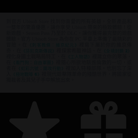
到官方 Ubisoft Store 找到你喜愛的所有英雄。全新產品和
一整年的驚喜優惠，讓你享受 Ubisoft 帶來的極致體驗！從
新遊戲、Season Pass 乃至於 DLC，讓你獲得最完整的遊戲
體驗。官方 Ubisoft Store 為你在 PC 平臺上準備了最精彩的
冒險。在
《刺客教條：維京紀元》
裡寫下屬於你的維京傳
奇、在
《芬尼克斯傳說》
裡探索希臘神話、在
《全境封鎖 2》
裡化身國土戰略局特工、在
《工人物語》
裡建立你的聚落、
在
《看門狗：自由軍團》
裡隨心所欲地駭進倫敦的一切，或
者在
《虹彩六號：圍攻行動》
裡加入特種部隊。也別忘了深
入
《極地戰嚎 6》
裡現代遊擊隊革命的殘酷世界，將國家從
獨裁者及其兒子手中解放出來。