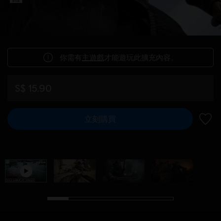
你需有
主遊戲
才能遊玩此擴充內容。
S$ 15.90
立刻購買
新增