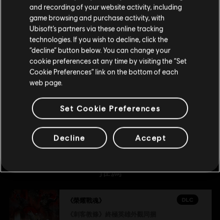
请您访问我们的简体中文商店来完成购买
and recording of your website activity, including
DLC
《榮耀戰魂》
game browsing and purchase activity, with
Virtuosa 英雄
Ubisoft’s partners via these online tracking
S$ 13.40
technologies. If you wish to decline, click the
留在此商店
“decline” button below. You can change your
cookie preferences at any time by visiting the “Set
重新选择您的商店
Cookie Preferences” link on the bottom of each
DLC
榮耀戰魂
web page.
好戰者英雄
S$ 13.40
Set Cookie Preferences
Decline
Accept
推薦
DLC
《榮耀戰魂》
《刺客教條》終極英雄外觀同捆