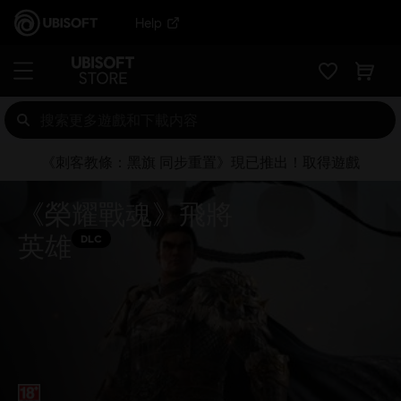
Help
《刺客教條：黑旗 同步重置》現已推出！取得遊戲
《榮耀戰魂》飛將
英雄
DLC