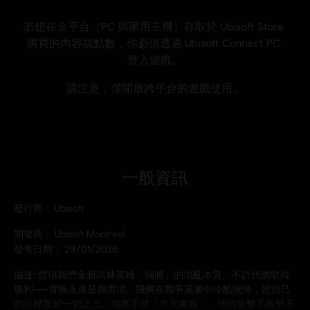
一般資訊
發行商：
Ubisoft
開發商：
Ubisoft Montreal
發售日期：
29/01/2026
描述:
體現我們全新武林英雄「飛將」的混亂本質。不計代價取得
勝利——背叛永遠是個選項。飛將在戰爭風暴中冷酷無情，把自己
的目標置於一切之上。飛將手持「方天畫戟」，他的攻擊手段勢不