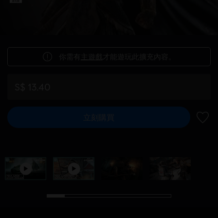
你需有
主遊戲
才能遊玩此擴充內容。
S$ 13.40
立刻購買
新增