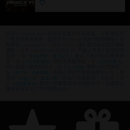
到官方 Ubisoft Store 找到你喜愛的所有英雄。全新產品和
一整年的驚喜優惠，讓你享受 Ubisoft 帶來的極致體驗！從
新遊戲、Season Pass 乃至於 DLC，讓你獲得最完整的遊戲
體驗。官方 Ubisoft Store 為你在 PC 平臺上準備了最精彩的
冒險。在
《刺客教條：維京紀元》
裡寫下屬於你的維京傳
奇、在
《芬尼克斯傳說》
裡探索希臘神話、在
《全境封鎖 2》
裡化身國土戰略局特工、在
《工人物語》
裡建立你的聚落、
在
《看門狗：自由軍團》
裡隨心所欲地駭進倫敦的一切，或
者在
《虹彩六號：圍攻行動》
裡加入特種部隊。也別忘了深
入
《極地戰嚎 6》
裡現代遊擊隊革命的殘酷世界，將國家從
獨裁者及其兒子手中解放出來。