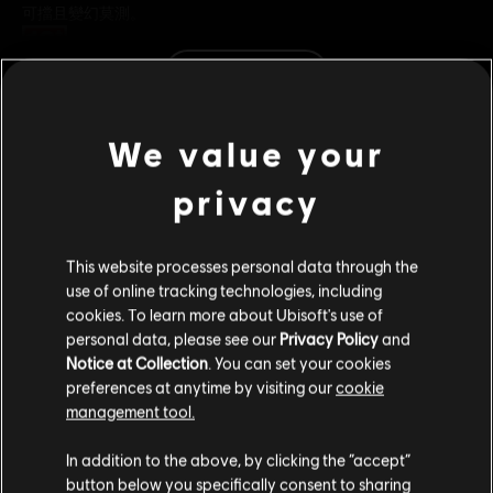
可擋且變幻莫測。
分級：
查看更多
其他內容
We value your
平台:
PC（數位）
類型：
格鬥
,
多人
privacy
DLC
《榮耀戰魂》
PC 條件:
你需有 Ubisoft 帳號並安裝 Ubisoft Connect 應用程式方可
遊玩此內容。
海盜英雄
This website processes personal data through the
S$ 13.40
use of online tracking technologies, including
© 2026 Ubisoft Entertainment. All Rights Reserved. The
cookies. To learn more about Ubisoft's use of
For Honor logo, Ubisoft, and the Ubisoft logo are
personal data, please see our
Privacy Policy
and
registered or unregistered trademarks of Ubisoft
Notice at Collection
. You can set your cookies
DLC
《榮耀戰魂》
Entertainment in the US and/or other countries.
preferences at anytime by visiting our
cookie
格里芬英雄
management tool.
S$ 13.40
您是简体中文用户？
In addition to the above, by clicking the “accept”
button below you specifically consent to sharing