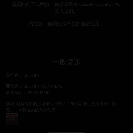
一般資訊
發行商：
UBISOFT
開發商：
UBISOFT MONTREAL
發售日期：
2020/12/10
描述:
赫赫有名的沙場老兵回歸了！扮演新的可使用英雄「獅
鷲」，揮舞強大的月牙砍刀。
分級：