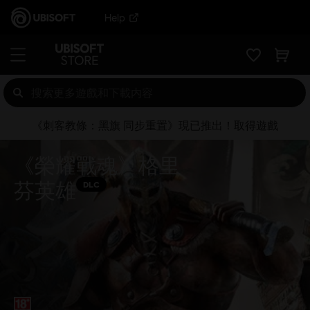
Help
《刺客教條：黑旗 同步重置》現已推出！取得遊戲
《榮耀戰魂》格里
芬英雄
DLC