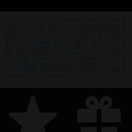
到官方 Ubisoft Store 找到你喜愛的所有英雄。全新產品和
一整年的驚喜優惠，讓你享受 Ubisoft 帶來的極致體驗！從
新遊戲、Season Pass 乃至於 DLC，讓你獲得最完整的遊戲
體驗。官方 Ubisoft Store 為你在 PC 平臺上準備了最精彩的
冒險。在
《刺客教條：維京紀元》
裡寫下屬於你的維京傳
奇、在
《芬尼克斯傳說》
裡探索希臘神話、在
《全境封鎖 2》
裡化身國土戰略局特工、在
《工人物語》
裡建立你的聚落、
在
《看門狗：自由軍團》
裡隨心所欲地駭進倫敦的一切，或
者在
《虹彩六號：圍攻行動》
裡加入特種部隊。也別忘了深
入
《極地戰嚎 6》
裡現代遊擊隊革命的殘酷世界，將國家從
獨裁者及其兒子手中解放出來。