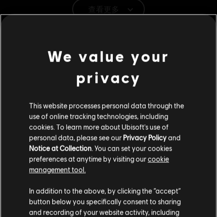
查看更多
類型：
格鬥
PC 條件:
你需有 Ubisoft 帳號並安裝 Ubisoft Connect 應用程式方可
其他內容
遊玩此內容。
We value your
DLC
© 2020 Ubisoft Entertainment. All Rights Reserved. The For
《榮耀戰魂》
privacy
Honor logo, Marching Fire, Ubisoft and the Ubisoft logo are
海盜英雄
registered or unregistered trademarks of Ubisoft
S$ 13.40
This website processes personal data through the
Entertainment in the U.S. and/or other countries
use of online tracking technologies, including
.
cookies. To learn more about Ubisoft's use of
personal data, please see our
Privacy Policy
and
DLC
榮耀戰魂
Notice at Collection
. You can set your cookies
好戰者英雄
preferences at anytime by visiting our
cookie
S$ 13.40
management tool.
您是简体中文用户？
In addition to the above, by clicking the “accept”
button below you specifically consent to sharing
DLC
《榮耀戰魂》
请您访问我们的简体中文商店来完成购买
and recording of your website activity, including