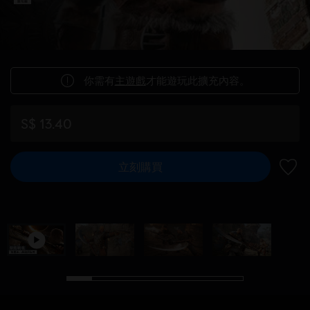
你需有
主遊戲
才能遊玩此擴充內容。
S$ 13.40
立刻購買
新增