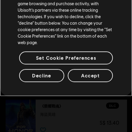
獅鷲傳奇同捆
game browsing and purchase activity, with
S$ 29.90
Ubisoft’s partners via these online tracking
technologies. If you wish to decline, click the
留在此商店
“decline” button below. You can change your
cookie preferences at any time by visiting the “Set
重新选择您的商店
DLC
《榮耀戰魂》
Cookie Preferences” link on the bottom of each
格里芬英雄外觀「熾焰使者」
web page.
S$ 22.90
Set Cookie Preferences
Decline
Accept
推薦
DLC
《榮耀戰魂》
海盜英雄
S$ 13.40