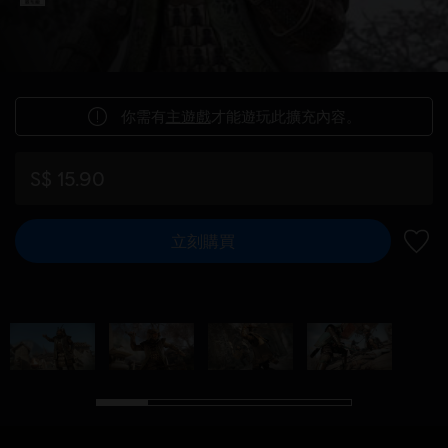
你需有
主遊戲
才能遊玩此擴充內容。
S$ 15.90
立刻購買
新增