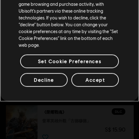
《刺客教條》終極英雄外觀同捆
game browsing and purchase activity, with
S$ 74.90
Ubisoft’s partners via these online tracking
technologies. If you wish to decline, click the
留在此商店
“decline” button below. You can change your
cookie preferences at any time by visiting the “Set
重新选择您的商店
DLC
《榮耀戰魂》
Cookie Preferences” link on the bottom of each
高地勇士英雄外觀「背誓者馬多克斯」
web page.
S$ 16.90
Set Cookie Preferences
Decline
Accept
推薦
DLC
《榮耀戰魂》
督軍英雄外觀「古德穆德」
S$ 15.90