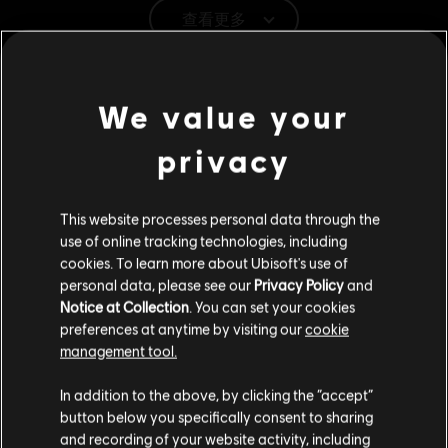
查看更多
平台:
PC（數位）
類型：
合作
,
格鬥
,
多人
其他內容
PC 條件:
你需有 Ubisoft 帳號並安裝 Ubisoft Connect 應用程式方可
We value your
遊玩此內容。
DLC
《榮耀戰魂》
privacy
大蛇英雄外觀「受詛咒的吉郎」
© 2024 Ubisoft Entertainment. All Rights Reserved. The
S$ 15.90
For Honor logo, Marching Fire, Ubisoft and the Ubisoft
This website processes personal data through the
logo are registered or unregistered trademarks of Ubisoft
use of online tracking technologies, including
Entertainment in the US and/or other countries.
cookies. To learn more about Ubisoft's use of
DLC
personal data, please see our
Privacy Policy
and
《榮耀戰魂》
Notice at Collection
. You can set your cookies
督軍英雄外觀「古德穆德」
preferences at anytime by visiting our
cookie
S$ 15.90
management tool.
您是简体中文用户？
In addition to the above, by clicking the “accept”
button below you specifically consent to sharing
DLC
《榮耀戰魂》
请您访问我们的简体中文商店来完成购买
and recording of your website activity, including