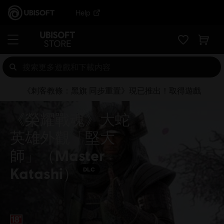
Help
《刺客教條：黑旗 同步重置》現已推出！取得遊戲
《榮耀戰魂》大蛇
英雄外觀「堅大
師」（Master
Katashi）
DLC