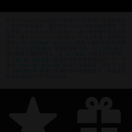
到官方 Ubisoft Store 找到你喜愛的所有英雄。全新產品和
一整年的驚喜優惠，讓你享受 Ubisoft 帶來的極致體驗！從
新遊戲、Season Pass 乃至於 DLC，讓你獲得最完整的遊戲
體驗。官方 Ubisoft Store 為你在 PC 平臺上準備了最精彩的
冒險。在
《刺客教條：維京紀元》
裡寫下屬於你的維京傳
奇、在
《芬尼克斯傳說》
裡探索希臘神話、在
《全境封鎖 2》
裡化身國土戰略局特工、在
《工人物語》
裡建立你的聚落、
在
《看門狗：自由軍團》
裡隨心所欲地駭進倫敦的一切，或
者在
《虹彩六號：圍攻行動》
裡加入特種部隊。也別忘了深
入
《極地戰嚎 6》
裡現代遊擊隊革命的殘酷世界，將國家從
獨裁者及其兒子手中解放出來。