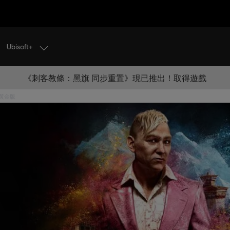
Ubisoft+
《刺客教條：黑旗 同步重置》現已推出！取得遊戲
 黃金版