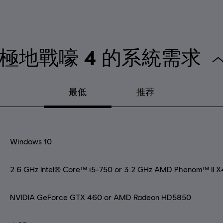
極地戰嚎 4 的系統需求
最低
推荐
Windows 10
2.6 GHz Intel® Core™ i5-750 or 3.2 GHz AMD Phenom™ II X
NVIDIA GeForce GTX 460 or AMD Radeon HD5850