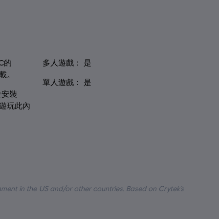
多人遊戲：
C的
是
下載。
單人遊戲：
是
號並安裝
方可遊玩此內
nment in the US and/or other countries. Based on Crytek’s