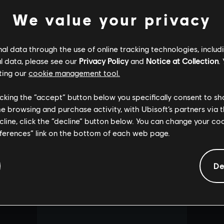
We value your privacy
l data through the use of online tracking technologies, includ
l data, please see our
Privacy Policy
and
Notice at Collection
.
ting our
cookie management tool.
licking the “accept” button below you specifically consent to s
me browsing and purchase activity, with Ubisoft’s partners via t
ecline, click the “decline” button below. You can change your c
eferences” link on the bottom of each web page.
De