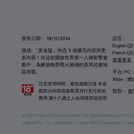
發售日期：
語言：
18/11/2014
English 
描述:
「黃金版」內含 3 個擴充內容與更
French (
多內容！在這款開放世界第一人稱射擊遊
查看更多
戲中，為解放飽受戰火摧殘的喜馬拉雅地
語言
平台:
區而戰。
PC
Xbox（數位
分級：
注意使用時間，避免遊戲沉迷 本遊
類型：
戲部分內容或服務需另行支付其他
射
費用 滿十八歲之人始得購買或使用
© 2014 Ubisoft Entertainment. All Rights Reserved. Far C
original Far Cry directed by Cevat Yerli. Powered by Cryte