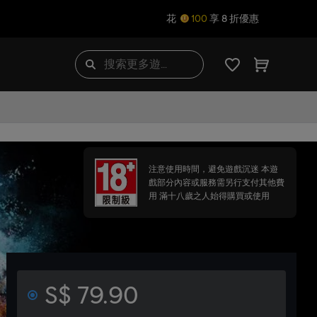
花
100
享 8 折優惠
注意使用時間，避免遊戲沉迷 本遊
戲部分內容或服務需另行支付其他費
用 滿十八歲之人始得購買或使用
S$ 79.90