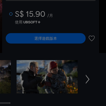
S$ 15.90
/月
使用
選擇遊戲版本
新增至願
下一個