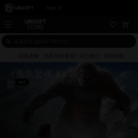
Help
《刺客教條：黑旗 同步重置》現已推出！取得遊戲
《孤島驚魂 4》季
票
DLC