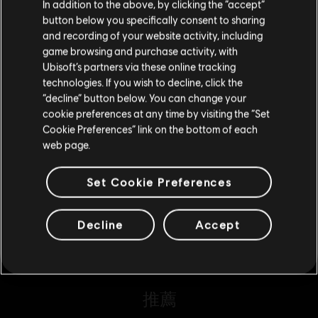
您是简体中文用户？
In addition to the above, by clicking the “accept”
S$ 6.70
button below you specifically consent to sharing
请您访问我们的简体中文商店来完成购买
and recording of your website activity, including
game browsing and purchase activity, with
Ubisoft’s partners via these online tracking
DLC
極地戰嚎 4
technologies. If you wish to decline, click the
留在此商店
賀克豪華包
“decline” button below. You can change your
S$ 9.30
cookie preferences at any time by visiting the “Set
重新选择您的商店
Cookie Preferences” link on the bottom of each
web page.
DLC
極地戰嚎 4
Set Cookie Preferences
從監獄中烙跑
S$ 13.30
Decline
Accept
推薦