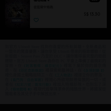
從監獄中烙跑
S$ 13.30
到官方 Ubisoft Store 找到你喜愛的所有英雄。全新產品和
一整年的驚喜優惠，讓你享受 Ubisoft 帶來的極致體驗！從
新遊戲、Season Pass 乃至於 DLC，讓你獲得最完整的遊戲
體驗。官方 Ubisoft Store 為你在 PC 平臺上準備了最精彩的
冒險。在
《刺客教條：維京紀元》
裡寫下屬於你的維京傳
奇、在
《芬尼克斯傳說》
裡探索希臘神話、在
《全境封鎖 2》
裡化身國土戰略局特工、在
《工人物語》
裡建立你的聚落、
在
《看門狗：自由軍團》
裡隨心所欲地駭進倫敦的一切，或
者在
《虹彩六號：圍攻行動》
裡加入特種部隊。也別忘了深
入
《極地戰嚎 6》
裡現代遊擊隊革命的殘酷世界，將國家從
獨裁者及其兒子手中解放出來。