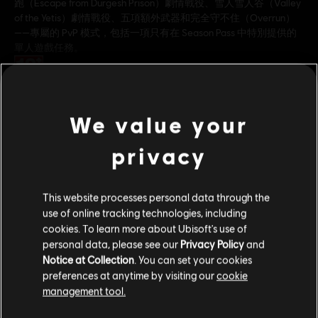
跑（Escape from Durgesh Prison）劇情戰役、雪人雪人谷（Valley
of the Yetis）劇情戰役、五項額外武器和完全守不住（Overrun）
——專屬的 PvP 模式，包括一項只有在 Season Pass 中特別提供的
單人遊戲任務。
分級：
查看更多
類型：
射擊
We value your
PC 條件:
你需有 Ubisoft 帳號並安裝 Ubisoft Connect 應用程式方可
遊玩此內容。
其他內容
privacy
多人遊戲：
是
單人遊戲：
是
DLC
極地戰嚎 4
This website processes personal data through the
雪人谷
use of online tracking technologies, including
© 2015 Ubisoft Entertainment. All Rights Reserved. Far Cry,
S$ 19.90
cookies. To learn more about Ubisoft's use of
Ubisoft, and the Ubisoft logo are trademarks of Ubisoft
personal data, please see our
Privacy Policy
and
Entertainment in the US and/or other countries. Based on
Notice at Collection
. You can set your cookies
Crytek’s original Far Cry directed by Cevat Yerli. Powered by
preferences at anytime by visiting our
cookie
DLC
極地戰嚎 4
Crytek’s technology “CryEngine.”
management tool.
完全守不住