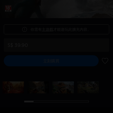
你需有
主遊戲
才能遊玩此擴充內容。
S$ 39.90
立刻購買
新增