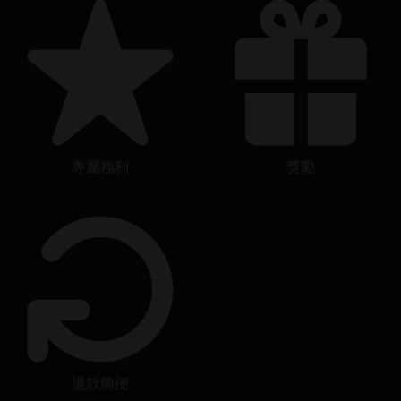
專屬福利
獎勵
退款簡便