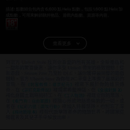
描述:
點數組合包內含 6,600 點 Helix 點數，包括 1,600 點 Helix 加
成點數，可用來解鎖額外物品、遊戲內點數、資源等內容。
分級：
查看更多
平台:
PC（數位）
PC 條件:
你需有 Ubisoft 帳號並安裝 Ubisoft Connect 應用程式方可
到官方 Ubisoft Store 找到你喜愛的所有英雄。全新產品和
遊玩此內容。
一整年的驚喜優惠，讓你享受 Ubisoft 帶來的極致體驗！從
新遊戲、Season Pass 乃至於 DLC，讓你獲得最完整的遊戲
體驗。官方 Ubisoft Store 為你在 PC 平臺上準備了最精彩的
© 2020 Ubisoft Entertainment. All Rights Reserved. Assassin's Creed, Ubisoft and the
冒險。在
《刺客教條：維京紀元》
裡寫下屬於你的維京傳
Ubisoft logo are registered or unregistered trademarks of Ubisoft Entertainment in the
奇、在
《芬尼克斯傳說》
裡探索希臘神話、在
《全境封鎖 2》
裡化身國土戰略局特工、在
《工人物語》
裡建立你的聚落、
U.S. and/or other countries.
在
《看門狗：自由軍團》
裡隨心所欲地駭進倫敦的一切，或
者在
《虹彩六號：圍攻行動》
裡加入特種部隊。也別忘了深
入
《極地戰嚎 6》
裡現代遊擊隊革命的殘酷世界，將國家從
獨裁者及其兒子手中解放出來。