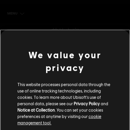
MENU
立刻購買
其他內容
DLC
刺客信条：英灵殿
We value your
Helix 點數大型組合包
S$ 48.99
privacy
This website processes personal data through the
DLC
刺客信条：英灵殿
use of online tracking technologies, including
cookies. To learn more about Ubisoft's use of
Helix 點數中型組合包
personal data, please see our
Privacy Policy
and
S$ 27.99
Notice at Collection
. You can set your cookies
preferences at anytime by visiting our
cookie
management tool.
DLC
《刺客教條：維京紀元》