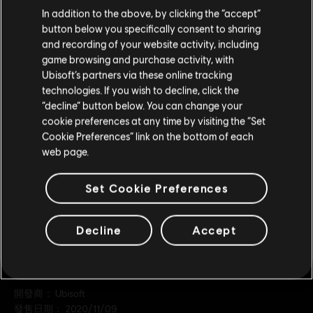
您是简体中文用户？
In addition to the above, by clicking the “accept”
基礎組合包
button below you specifically consent to sharing
S$ 6.99
请您访问我们的简体中文商店来完成购买
and recording of your website activity, including
game browsing and purchase activity, with
Ubisoft’s partners via these online tracking
technologies. If you wish to decline, click the
DLC
留在此商店
《刺客教條：維京紀元》
“decline” button below. You can change your
巴黎圍城戰
cookie preferences at any time by visiting the “Set
重新选择您的商店
S$ 32.90
Cookie Preferences” link on the bottom of each
web page.
Set Cookie Preferences
Decline
Accept
一般資訊
發行商：
Ubisoft
開發商：
Ubisoft
發售日期：
2020/11/09