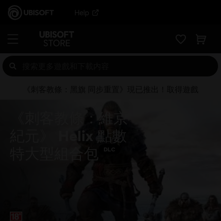
Help
《刺客教條：黑旗 同步重置》現已推出！取得遊戲
《刺客教條：維京
紀元》 Helix 點數
特大型組合包
DLC