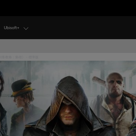
Ubisoft+
《刺客教條：黑旗 同步重置》現已推出！取得遊戲
刺客教條：梟雄》 - 標準版
標準版