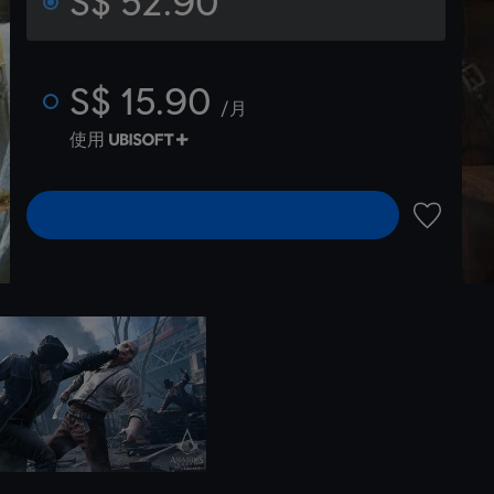
S$ 52.90
S$ 15.90
/月
使用
選擇遊戲版本
新增至願