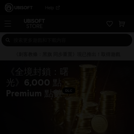
Help
《刺客教條：黑旗 同步重置》現已推出！取得遊戲
《全境封鎖：曙
光》6,000 點
Premium 點數
DLC