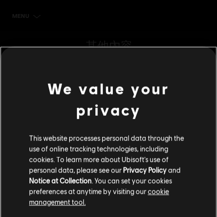
MENU
立刻購買
其他內容
DLC
《全境封鎖：曙光》
We value your
3,000 點 Premium 點數
S$ 64.99
privacy
This website processes personal data through the
DLC
《全境封鎖：曙光》
use of online tracking technologies, including
1,500 點 Premium 點數
cookies. To learn more about Ubisoft's use of
S$ 32.49
personal data, please see our
Privacy Policy
and
Notice at Collection
. You can set your cookies
preferences at anytime by visiting our
cookie
management tool.
DLC
《全境封鎖：曙光》