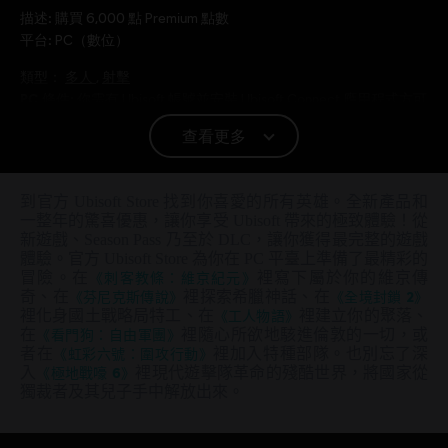
描述:
購買 6,000 點 Premium 點數
平台:
PC（數位）
類型：
多人
,
射擊
PC 條件:
你需有 Ubisoft 帳號並安裝 Ubisoft Connect 應用程式方可
遊玩此內容。
查看更多
© 2026 Ubisoft Entertainment. All Rights Reserved. Tom
Clancy’s, The Division logo, the Soldier Icon, Ubisoft, and
到官方 Ubisoft Store 找到你喜愛的所有英雄。全新產品和
一整年的驚喜優惠，讓你享受 Ubisoft 帶來的極致體驗！從
the Ubisoft logo are registered or unregistered
新遊戲、Season Pass 乃至於 DLC，讓你獲得最完整的遊戲
trademarks of Ubisoft Entertainment in the US and/or
體驗。官方 Ubisoft Store 為你在 PC 平臺上準備了最精彩的
other countries.
冒險。在
《刺客教條：維京紀元》
裡寫下屬於你的維京傳
奇、在
《芬尼克斯傳說》
裡探索希臘神話、在
《全境封鎖 2》
裡化身國土戰略局特工、在
《工人物語》
裡建立你的聚落、
在
《看門狗：自由軍團》
裡隨心所欲地駭進倫敦的一切，或
者在
《虹彩六號：圍攻行動》
裡加入特種部隊。也別忘了深
入
《極地戰嚎 6》
裡現代遊擊隊革命的殘酷世界，將國家從
獨裁者及其兒子手中解放出來。