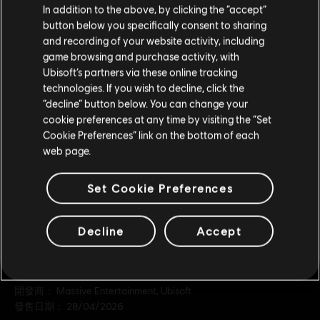
您是简体中文用户？
In addition to the above, by clicking the “accept”
600 點 Premium 點數
button below you specifically consent to sharing
S$ 12.99
请您访问我们的简体中文商店来完成购买
and recording of your website activity, including
game browsing and purchase activity, with
Ubisoft’s partners via these online tracking
DLC
technologies. If you wish to decline, click the
《全境封鎖：曙光》
留在此商店
“decline” button below. You can change your
300 點 Premium 點數
cookie preferences at any time by visiting the “Set
重新选择您的商店
S$ 6.49
Cookie Preferences” link on the bottom of each
web page.
Set Cookie Preferences
一般資訊
Decline
Accept
發行商：
Ubisoft
開發商：
Massive Entertainment, Ubisoft
發售日期：
28/04/2026