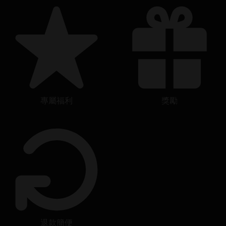
專屬福利
獎勵
退款簡便