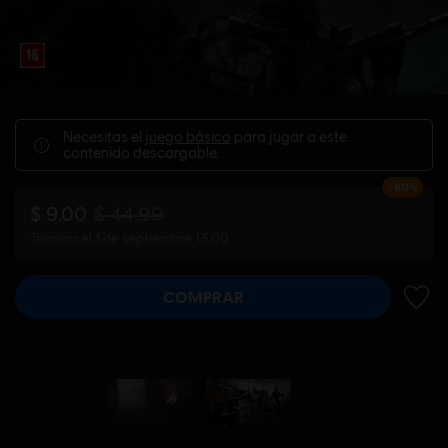
Necesitas el
juego básico
para jugar a este
contenido descargable.
-80%
$ 9.00
$ 44.99
Termina el 1 de septiembre 13:00
COMPRAR
AÑADI