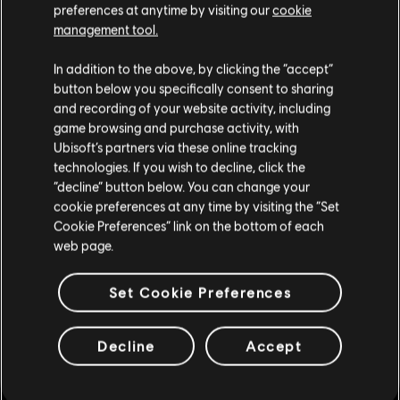
and/or other countries.
preferences at anytime by visiting our
cookie
management tool.
-80%
Creemos que estás en
Estados Unidos
.
In addition to the above, by clicking the “accept”
DLC
Tom Clancy's Ghost Recon Wildlands
button below you specifically consent to sharing
Season Pass
Por favor, visita nuestra Store local para realizar
and recording of your website activity, including
tu compra.
$ 40.00
$ 199.99
game browsing and purchase activity, with
Ubisoft’s partners via these online tracking
technologies. If you wish to decline, click the
Permanecer en esta Store
“decline” button below. You can change your
NEW
cookie preferences at any time by visiting the “Set
DLC
Tom Clancy's Ghost Recon Wildlands
Actualizar mi localidad
Cookie Preferences” link on the bottom of each
Pack Predator Prémium
web page.
$ 59.99
Set Cookie Preferences
NEW
Decline
Accept
DLC
Tom Clancy's Ghost Recon Wildlands
Definitive Edition Upgrade