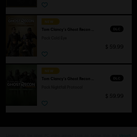
NEW
DLC
Tom Clancy's Ghost Recon Wildlands
Pack Cold Eye
$ 59.99
NEW
DLC
Tom Clancy's Ghost Recon Wildlands
Pack Nightfall Protocol
$ 59.99
Looking for the latest PC video games? Look no further than the
Ubisoft