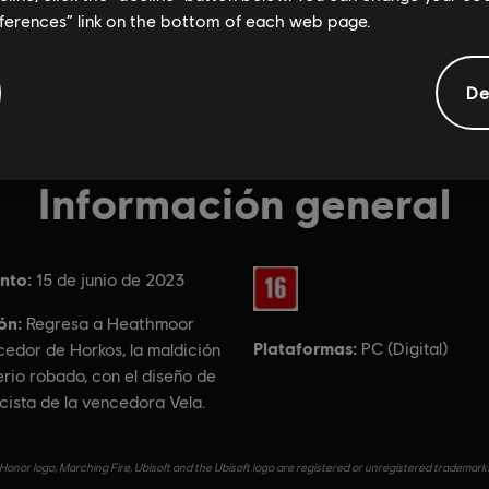
eferences” link on the bottom of each web page.
De
Información general
nto:
Clasificación por edad :
15 de junio de 2023
ón:
Regresa a Heathmoor
Plataformas:
PC (Digital)
edor de Horkos, la maldición
rio robado, con el diseño de
cista de la vencedora Vela.
Honor logo, Marching Fire, Ubisoft and the Ubisoft logo are registered or unregistered trademarks 