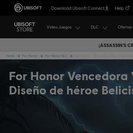
Download Ubisoft Connect
Help
Video Juegos
DLC
Ofertas
¡ASSASSIN’S 
Home
For Honor
For Honor DLC
For Honor - Vencedora Vela - Diseño de
For Honor Vencedora 
Diseño de héroe Belici