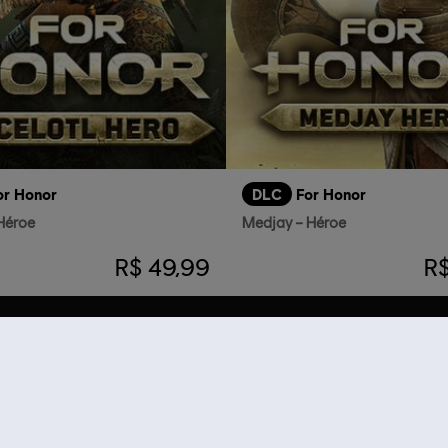
or Honor
DLC
For Honor
 Héroe
Medjay – Héroe
R$ 49,99
R$
RECOMENDACIONES