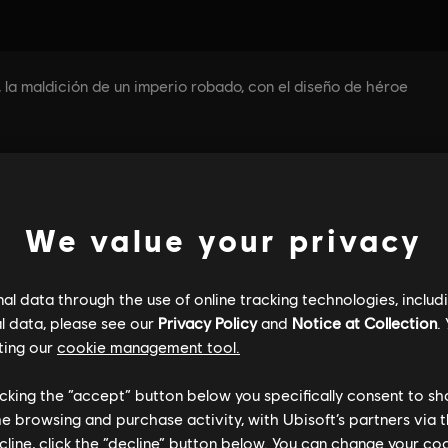
We value your privacy
l data through the use of online tracking technologies, includ
l data, please see our
Privacy Policy
and
Notice at Collection
.
ting our
cookie management tool.
licking the “accept” button below you specifically consent to s
me browsing and purchase activity, with Ubisoft’s partners via t
ecline, click the “decline” button below. You can change your c