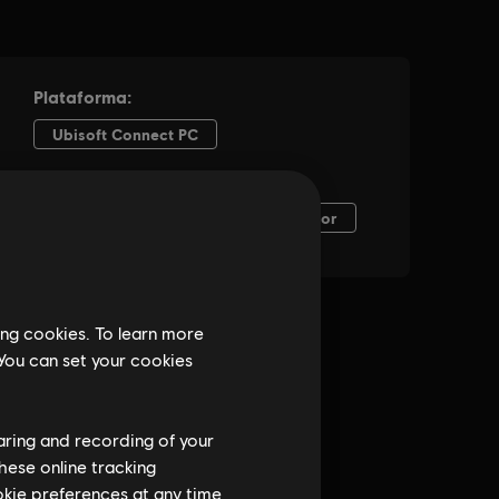
ing cookies. To learn more
 You can set your cookies
haring and recording of your
hese online tracking
ookie preferences at any time