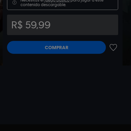
contenido descargable.
R$ 59,99
COMPRAR
AÑADIR A