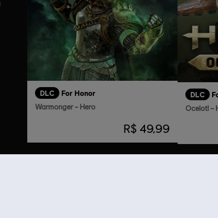
DLC
For Honor
DLC
F
Warmonger – Hero
Ocelotl –
R$ 49,99