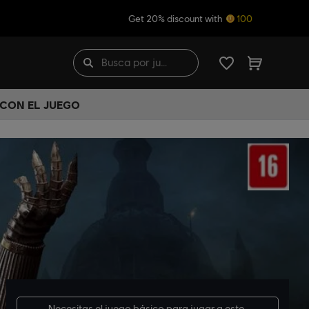
Get 20% discount with
100
 CON EL JUEGO
Necesitas el
juego básico
para jugar a este