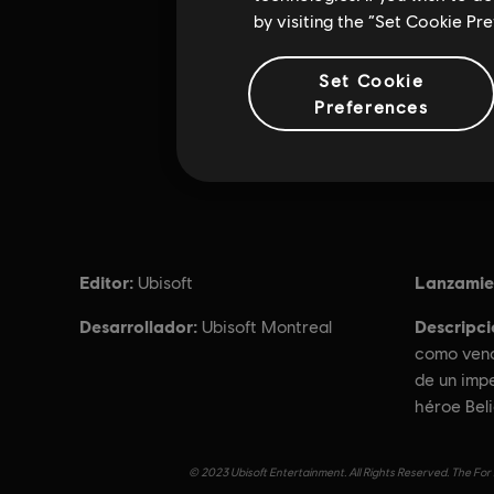
by visiting the “Set Cookie Pr
Set Cookie
Preferences
Editor:
Lanzamie
Ubisoft
Desarrollador:
Descripci
Ubisoft Montreal
como venc
de un impe
héroe Beli
© 2023 Ubisoft Entertainment. All Rights Reserved. The For 