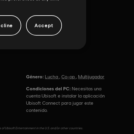
cline
Accept
Género:
Lucha
,
Co-op
,
Multijugador
Condiciones del PC:
Necesitas una
cuenta Ubisoft e instalar la aplicación
Ubisoft Connect para jugar este
contenido.
of Ubisoft Entertainment in the U.S. and/or other countries.