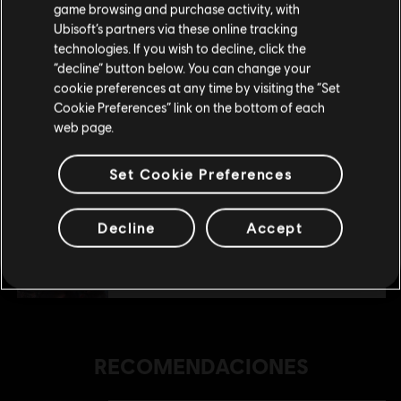
R$ 49,99
game browsing and purchase activity, with
Ubisoft’s partners via these online tracking
technologies. If you wish to decline, click the
Permanecer en esta Store
“decline” button below. You can change your
DLC
For Honor
cookie preferences at any time by visiting the “Set
Actualizar mi localidad
Medjay – Héroe
Cookie Preferences” link on the bottom of each
R$ 49,99
web page.
Set Cookie Preferences
DLC
For Honor
Sohei – Héroe
Decline
Accept
R$ 49,99
RECOMENDACIONES