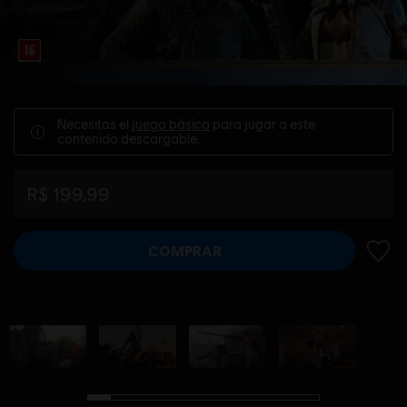
Necesitas el
juego básico
para jugar a este
contenido descargable.
R$ 199,99
COMPRAR
AÑADI