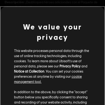
Descripción:
¡Desbloquea héroes adicionales con el Paquete de
héroes Definitivo! Este paquete incluye seis héroes adicionales con
estilos de juego únicos.
Clasificación por edad :
We value your
ver más
Plataformas:
PC (Digital)
privacy
Género:
Multijugador
,
Lucha
,
Co-op
Contenido adicional
This website processes personal data through the
© 2024 Ubisoft Entertainment. All Rights Reserved. The For Honor logo, Marching Fire,
use of online tracking technologies, including
Ubisoft and the Ubisoft logo are registered or unregistered trademarks of Ubisoft
DLC
For Honor
cookies. To learn more about Ubisoft's use of
Entertainment in the US and/or other countries.
personal data, please see our
Privacy Policy
and
Paquete de héroes Gold
Notice at Collection
. You can set your cookies
R$ 199,99
preferences at anytime by visiting our
cookie
management tool.
Creemos que estás en
Estados Unidos
.
In addition to the above, by clicking the “accept”
DLC
For Honor
button below you specifically consent to sharing
Ocelotl – Héroe
Por favor, visita nuestra Store local para realizar
and recording of your website activity, including
tu compra.