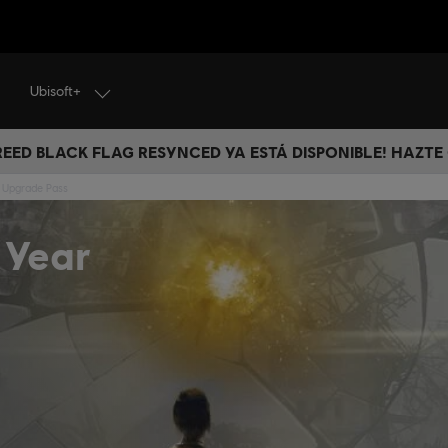
Ubisoft+
CREED BLACK FLAG RESYNCED YA ESTÁ DISPONIBLE! HAZTE
r Upgrade Pass
 Year