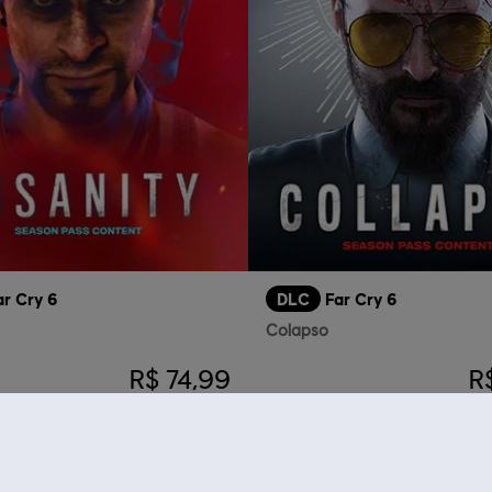
ar Cry 6
DLC
Far Cry 6
Colapso
R$ 74,99
R