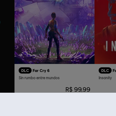
DLC
Far Cry 6
DLC
F
Sin rumbo entre mundos
Insanity
R$ 99,99