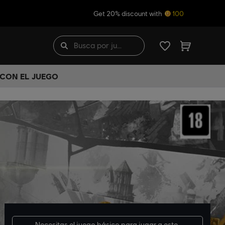
Get 20% discount with
100
 CON EL JUEGO
Necesitas el
juego básico
para jugar a este