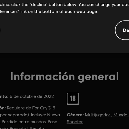
ecline, click the “decline” button below. You can change your c
eferences” link on the bottom of each web page.
De
Información general
nto:
Clasificación por edad :
6 de octubre de 2022
ón:
Requiere de Far Cry® 6
Género:
Multijugador
,
Mundo 
por separado). Incluye: Nueva
Shooter
, Perdido entre mundos, Pase
ada, Paquete Ultimate