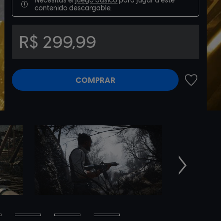
contenido descargable.
R$ 299,99
COMPRAR
AÑADIR A
Siguiente