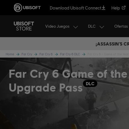
Download Ubisoft Connect
Help
Video Juegos
DLC
Ofertas
¡ASSASSIN’S 
Home
Far Cry
Far Cry 6
Far Cry 6 DLC
Far Cry 6 - Game of the Yea
Far Cry 6 Game of the
Upgrade Pass
DLC