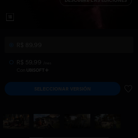
R$ 89,99
R$ 59,99
/mes
Con
SELECCIONAR VERSIÓN
AÑADI