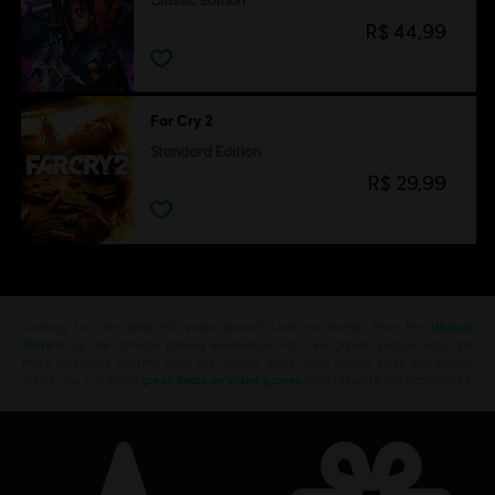
Classic Edition
R$ 44,99
Far Cry 2
Standard Edition
R$ 29,99
Looking for the latest PC video games? Look no further than the
Ubisoft
Store
!Enjoy the ultimate gaming experience with new games, season pass and
more additional content from the Ubisoft Store. With regular sales and special
offers, you can score
great deals on video games
from Ubisoft’s top franchises s