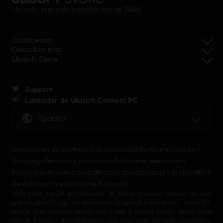
Ubisoft, creando mundos desde 1986
Conócenos
Descubre más
Ubisoft Store
Support
Lanzador de Ubisoft Connect PC
Spanish
Condiciones de uso
Política de privacidad
Configurar cookies
Aviso legal
Términos y condiciones
Política de reembolso
Formulario de cancelación
Derecho de cancelación de Ubisoft+
Derecho de cancelación de Rocksmith+
2001-2026 Ubisoft Entertainment. All Rights Reserved. Ubisoft, Ubi.com
and the Ubisoft logo are trademarks of Ubisoft Entertainment in the U.S
and/or other countries Ubisoft EMEA SAS 2, avenue Pasteur 94160 Saint
Mandé, France - storeUE@ubisoft.com. Pour toute demande d’assistance