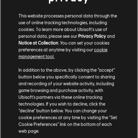
This website processes personal data through the
use of online tracking technologies, including
cookies. To learn more about Ubisoft's use of
personal data, please see our
Privacy Policy
and
Notice at Collection
. You can set your cookies
preferences at anytime by visiting our
cookie
management tool.
Información general
Creemos que estás en
Estados Unidos
.
In addition to the above, by clicking the “accept”
Lanzamiento:
18/11/2014
button below you specifically consent to sharing
Por favor, visita nuestra Store local para realizar
and recording of your website activity, including
Descripción:
Lucha para liberar una región del Himalaya
tu compra.
game browsing and purchase activity, with
devastada por la guerra en este shooter en primera persona de
Ubisoft’s partners via these online tracking
mundo abierto. Equípate con un arsenal letal, usa girocópteros y
technologies. If you wish to decline, click the
elefantes de guerra para dominar la tierra y el aire, y adén
Permanecer en esta Store
“decline” button below. You can change your
ver más
cookie preferences at any time by visiting the “Set
Clasificación por edad :
Actualizar mi localidad
Cookie Preferences” link on the bottom of each
web page.
Idioma: