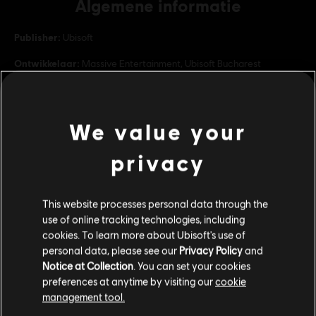
Algemene informatie
Publisher:
Ubisoft
Ontwikkelaar:
Massive Entertainment, Ubisoft Bucharest
Releasedatum:
27/05/2025
Beschrijving:
UITBREIDING WARLORDS OF NEW YORK + DLC
BATTLE FOR BROOKLYN In Warlords of New York maak je jacht op
We value your
de gedeserteerde agent Aaron Keener, die New York heeft
overgenomen. In Battle for Brooklyn moet je voorkomen dat de
privacy
Cleaners hu
lees meer
Rating:
bekijk meer
Grof taalgebruik, In-game aankopen, Geweld
This website processes personal data through the
use of online tracking technologies, including
Platforms:
PC (Digitaal)
Additionele content
cookies. To learn more about Ubisoft's use of
Genre:
Actie/Avontuur
,
Coöp
,
Multiplayer
,
Schieten
personal data, please see our
Privacy Policy
and
Notice at Collection
. You can set your cookies
PC-voorwaarden:
Je hebt een Ubisoft account nodig en moet de
-80%
preferences at anytime by visiting our
cookie
Ubisoft Connect applicatie installeren om deze content te spelen.
DLC
Tom Clancy’s The Division 2
management tool.
Warlords of New York Uitbreiding