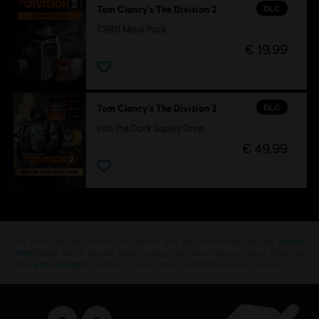
DLC
Tom Clancy’s The Division 2
CBRN Mask Pack
€ 19,99
DLC
Tom Clancy’s The Division 2
Into the Dark Supply Drop
€ 49,99
Op zoek naar de nieuwste pc-games? Kijk dan niet verder dan de
Ubisoft
Store
!Geniet van de ultieme game-ervaring met nieuwe games, Season Passes en
meer
extra content
in de Ubisoft Store. Dankzij regelmatige sales en aspecile