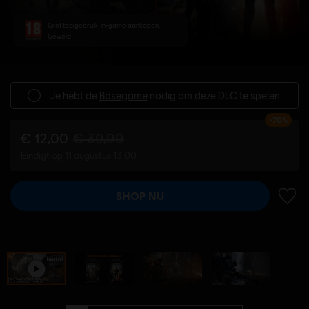
Grof taalgebruik, In-game aankopen,
Geweld
Je hebt de
Basegame
nodig om deze DLC te spelen.
-70%
€ 12,00
€ 39,99
Eindigt op 11 augustus 13:00
SHOP NU
TOEV