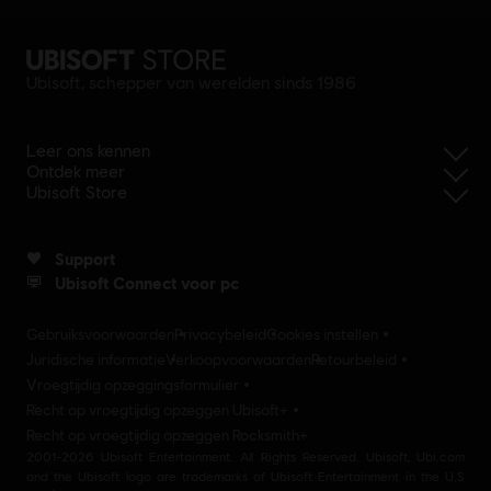
Ubisoft, schepper van werelden sinds 1986
Leer ons kennen
Ontdek meer
Ubisoft Store
Support
Ubisoft Connect voor pc
Gebruiksvoorwaarden
Privacybeleid
Cookies instellen
Juridische informatie
Verkoopvoorwaarden
Retourbeleid
Vroegtijdig opzeggingsformulier
Recht op vroegtijdig opzeggen Ubisoft+
Recht op vroegtijdig opzeggen Rocksmith+
2001-2026 Ubisoft Entertainment. All Rights Reserved. Ubisoft, Ubi.com
and the Ubisoft logo are trademarks of Ubisoft Entertainment in the U.S