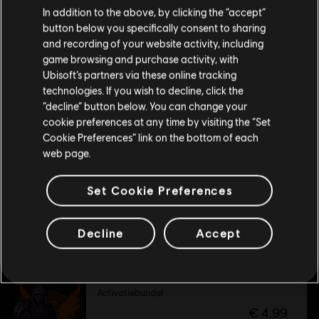
We denken dat je in
Verenigde Staten
bent.
© 2025 Ubisoft Entertainment. All Rights Reserved. Tom
In addition to the above, by clicking the “accept”
€ 6,00
€ 29,99
Clancy’s, The Division logo, the Soldier Icon, Ubisoft, and
button below you specifically consent to sharing
Bezoek onze lokale Store om een aankoop te
and recording of your website activity, including
the Ubisoft logo are registered or unregistered
kunnen doen.
game browsing and purchase activity, with
trademarks of Ubisoft Entertainment in the US and/or
Ubisoft’s partners via these online tracking
DLC
Tom Clancy’s The Division 2
other countries.
technologies. If you wish to decline, click the
Battle for Brooklyn Deluxe DLC
Blijf op de huidige Store
“decline” button below. You can change your
€ 24,99
cookie preferences at any time by visiting the “Set
Schakel over naar mijn lokale Store
Cookie Preferences” link on the bottom of each
web page.
DLC
Tom Clancy's The Division 2
Set Cookie Preferences
Battle for Brooklyn
€ 14,99
Decline
Accept
DLC
Tom Clancy’s The Division 2
Activatiebundel
€ 4,99