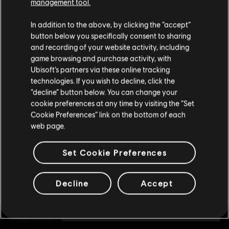
management tool.
We denken dat je in
Verenigde Staten
bent.
DLC
R6 Extraction: 1100 REACT-credits
In addition to the above, by clicking the “accept”
button below you specifically consent to sharing
1,100 REACT Credits
Bezoek onze lokale Store om een aankoop te
and recording of your website activity, including
€ 9,99
kunnen doen.
game browsing and purchase activity, with
Ubisoft’s partners via these online tracking
technologies. If you wish to decline, click the
Blijf op de huidige Store
“decline” button below. You can change your
DLC
R6 Extraction: 2400 REACT-credits
cookie preferences at any time by visiting the “Set
2,400 REACT Credits
Schakel over naar mijn lokale Store
Cookie Preferences” link on the bottom of each
€ 19,99
web page.
Set Cookie Preferences
DLC
R6 Extraction: 4375 REACT-credits
4,375 REACT Credits
Decline
Accept
€ 34,99