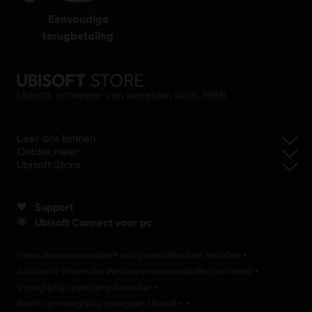
eenvoudige
terugbetaling
Ubisoft, schepper van werelden sinds 1986
Leer ons kennen
Ontdek meer
Ubisoft Store
Support
Ubisoft Connect voor pc
Gebruiksvoorwaarden
Privacybeleid
Cookies instellen
Juridische informatie
Verkoopvoorwaarden
Retourbeleid
Vroegtijdig opzeggingsformulier
Recht op vroegtijdig opzeggen Ubisoft+