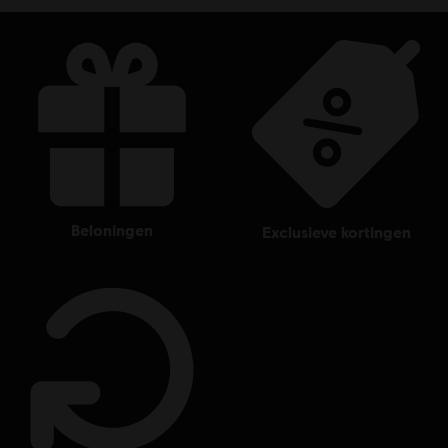
© 2022 Ubisoft Entertainment. All Rights Reserved. Tom Clancy’s, Rainbow Six, the
Soldier Icon, Ubisoft, and the Ubisoft logo are registered or unregistered trademarks of
Ubisoft Entertainment in the US and/or other countries.
beloningen
exclusieve kortingen