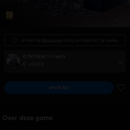
Je hebt de
Basegame
nodig om deze DLC te spelen.
6,750 REACT Credits
€ 49,99
SHOP NU
TOEV