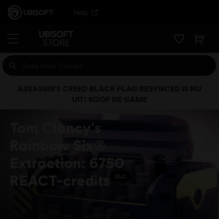
Help
ASSASSIN'S CREED BLACK FLAG RESYNCED IS NU
UIT! KOOP DE GAME
Tom Clancy's
Rainbow Six®
Extraction: 6750
REACT-credits
DLC