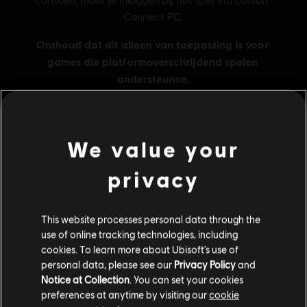
We value your
MENU
SHOP NU
privacy
Additionele content
This website processes personal data through the
use of online tracking technologies, including
DLC
R6 Extraction: 500 REACT-credits
cookies. To learn more about Ubisoft's use of
500 REACT Credits
personal data, please see our
Privacy Policy
and
Notice at Collection
. You can set your cookies
€ 4,99
preferences at anytime by visiting our
cookie