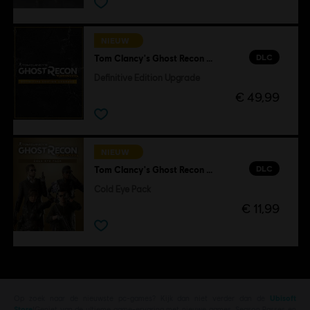
NIEUW
DLC
Tom Clancy's Ghost Recon Wildlands
Definitive Edition Upgrade
€ 49,99
NIEUW
DLC
Tom Clancy's Ghost Recon Wildlands
Cold Eye Pack
€ 11,99
Op zoek naar de nieuwste pc-games? Kijk dan niet verder dan de
Ubisoft
Store
!Geniet van de ultieme game-ervaring met nieuwe games, Season Passes en