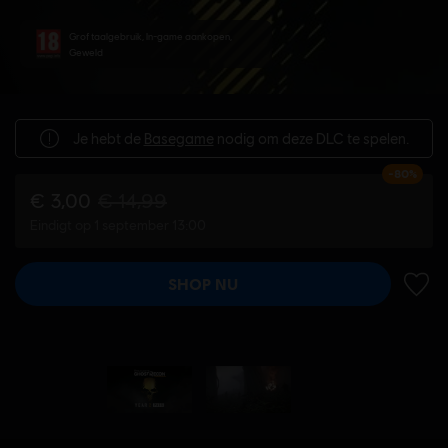
Grof taalgebruik, In-game aankopen,
Geweld
Je hebt de
Basegame
nodig om deze DLC te spelen.
-80%
€ 3,00
€ 14,99
Eindigt op 1 september 13:00
SHOP NU
TOEV