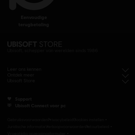
eenvoudige
terugbetaling
Ubisoft, schepper van werelden sinds 1986
Leer ons kennen
Ontdek meer
Ubisoft Store
Support
Ubisoft Connect voor pc
Gebruiksvoorwaarden
Privacybeleid
Cookies instellen
Juridische informatie
Verkoopvoorwaarden
Retourbeleid
Vroegtijdig opzeggingsformulier