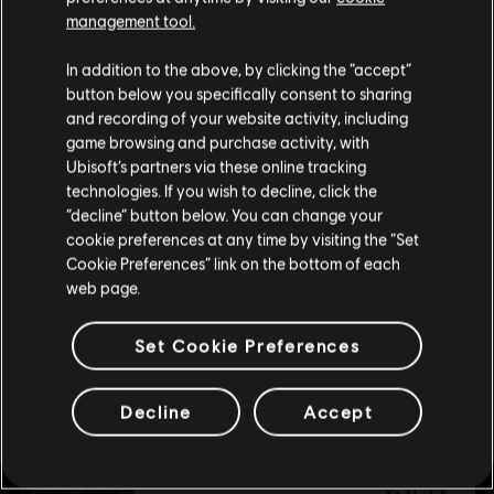
management tool.
NIEUW
We denken dat je in
Verenigde Staten
bent.
In addition to the above, by clicking the “accept”
DLC
Tom Clancy's Ghost Recon Wildlands
button below you specifically consent to sharing
Bezoek onze lokale Store om een aankoop te
Predator Premium Pack
and recording of your website activity, including
kunnen doen.
€ 11,99
game browsing and purchase activity, with
Ubisoft’s partners via these online tracking
technologies. If you wish to decline, click the
Blijf op de huidige Store
“decline” button below. You can change your
NIEUW
cookie preferences at any time by visiting the “Set
DLC
Tom Clancy's Ghost Recon Wildlands
Schakel over naar mijn lokale Store
Cookie Preferences” link on the bottom of each
Definitive Edition Upgrade
web page.
€ 49,99
Set Cookie Preferences
NIEUW
Decline
Accept
DLC
Tom Clancy's Ghost Recon Wildlands
Cold Eye Pack
€ 11,99