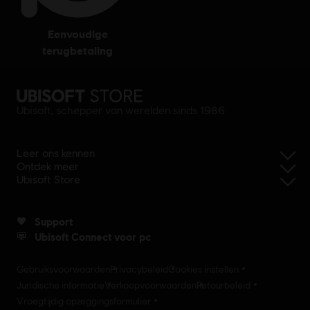
eenvoudige
terugbetaling
Ubisoft, schepper van werelden sinds 1986
Leer ons kennen
Ontdek meer
Ubisoft Store
Support
Ubisoft Connect voor pc
Gebruiksvoorwaarden
Privacybeleid
Cookies instellen
Juridische informatie
Verkoopvoorwaarden
Retourbeleid
Vroegtijdig opzeggingsformulier