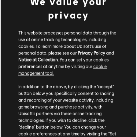
We value your
privacy
This website processes personal data through the
use of online tracking technologies, including
cookies. To learn more about Ubisoft's use of
personal data, please see our
Privacy Policy
and
Notice at Collection
. You can set your cookies
preferences at anytime by visiting our
cookie
management tool.
We denken dat je in
Verenigde Staten
bent.
In addition to the above, by clicking the “accept”
button below you specifically consent to sharing
Bezoek onze lokale Store om een aankoop te
and recording of your website activity, including
kunnen doen.
game browsing and purchase activity, with
Ubisoft’s partners via these online tracking
technologies. If you wish to decline, click the
Blijf op de huidige Store
“decline” button below. You can change your
cookie preferences at any time by visiting the “Set