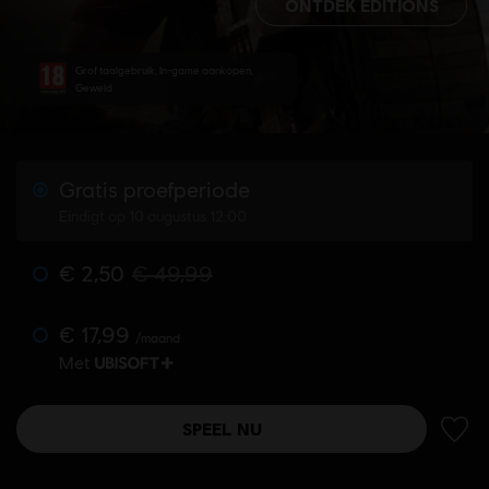
ONTDEK EDITIONS
Grof taalgebruik, In-game aankopen,
Geweld
Gratis proefperiode
Eindigt op 10 augustus 12:00
€ 2,50
€ 49,99
€ 17,99
/maand
Met
SPEEL NU
TOEV