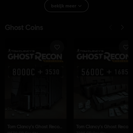
Rating:
Grof taalgebruik, In-game aankopen, Geweld
bekijk meer
Taal:
English (Audio, Interface, Ondertiteling)
French (Audio, Interface, Ondertiteling)
lees meer
Platforms:
Taal:
PC (Digitaal), PS4 (Digitaal), Xbox (Digitaal), Steam
Genre:
Schieten
,
Actie/Avontuur
Activatie:
Automatisch in de Uplay desktopapplicatie
Anticheat-software:
Easy Anti-Cheat Anti-Cheat wordt
automatisch geïnstalleerd bij deze game en is vereist om deze
game te spelen; je kunt de game niet starten als je deze software
verwijdert.
© 2016 Ubisoft Entertainment. All Rights Reserved. Tom Clancy’s, Ghost Recon, the
Soldier Icon, Ubisoft, and the Ubisoft logo are trademarks of Ubisoft Entertainment in
the US and/or other countries.