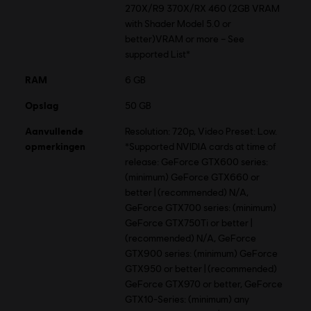
270X/R9 370X/RX 460 (2GB VRAM
with Shader Model 5.0 or
better)VRAM or more – See
supported List*
RAM
6 GB
Opslag
50 GB
Aanvullende
Resolution: 720p, Video Preset: Low.
opmerkingen
*Supported NVIDIA cards at time of
release: GeForce GTX600 series:
(minimum) GeForce GTX660 or
better | (recommended) N/A,
GeForce GTX700 series: (minimum)
GeForce GTX750Ti or better |
(recommended) N/A, GeForce
GTX900 series: (minimum) GeForce
GTX950 or better | (recommended)
GeForce GTX970 or better, GeForce
GTX10-Series: (minimum) any