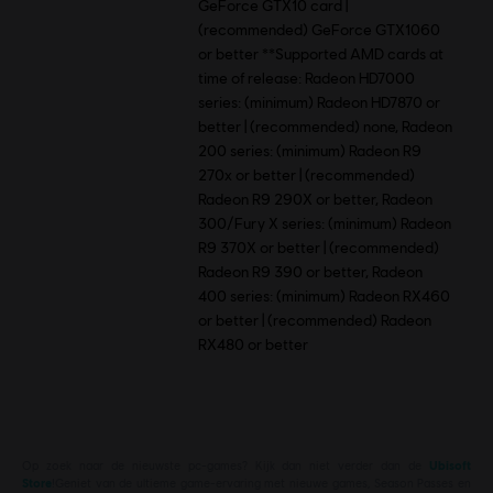
GeForce GTX10 card |
(recommended) GeForce GTX1060
or better **Supported AMD cards at
time of release: Radeon HD7000
series: (minimum) Radeon HD7870 or
better | (recommended) none, Radeon
200 series: (minimum) Radeon R9
270x or better | (recommended)
Radeon R9 290X or better, Radeon
300/Fury X series: (minimum) Radeon
R9 370X or better | (recommended)
Radeon R9 390 or better, Radeon
400 series: (minimum) Radeon RX460
or better | (recommended) Radeon
RX480 or better
Op zoek naar de nieuwste pc-games? Kijk dan niet verder dan de
Ubisoft
Store
!Geniet van de ultieme game-ervaring met nieuwe games, Season Passes en