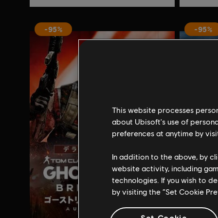
-95%
-95%
This website processes persona
about Ubisoft's use of persona
preferences at anytime by visi
In addition to the above, by c
website activity, including ga
technologies. If you wish to d
by visiting the “Set Cookie Pr
Set Cookie