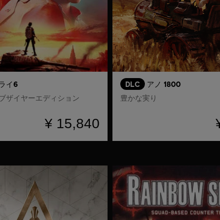
ライ6
DLC
アノ 1800
ブザイヤーエディション
豊かな実り
¥ 15,840