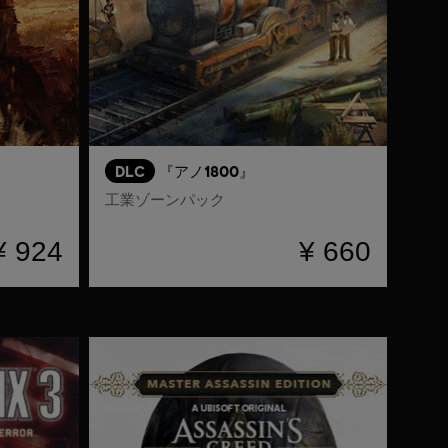
DLC
『アノ1800』
工業ゾーンパック
¥ 924
¥ 660