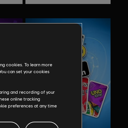
ing cookies. To learn more
 You can set your cookies
haring and recording of your
hese online tracking
ookie preferences at any time