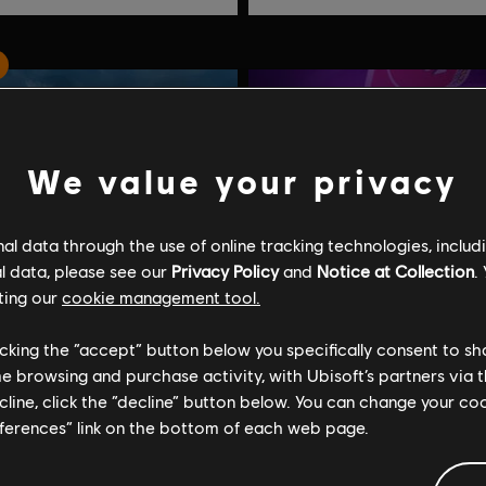
We value your privacy
l data through the use of online tracking technologies, includ
l data, please see our
Privacy Policy
and
Notice at Collection
.
ting our
cookie management tool.
licking the “accept” button below you specifically consent to s
me browsing and purchase activity, with Ubisoft’s partners via t
ecline, click the “decline” button below. You can change your c
eferences” link on the bottom of each web page.