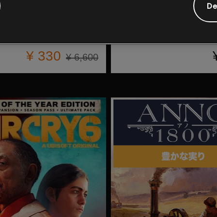
De
リコン ワイルドランズ
DLC
UNO FLIP!
Uno Flip!
¥ 330
¥ 6,600