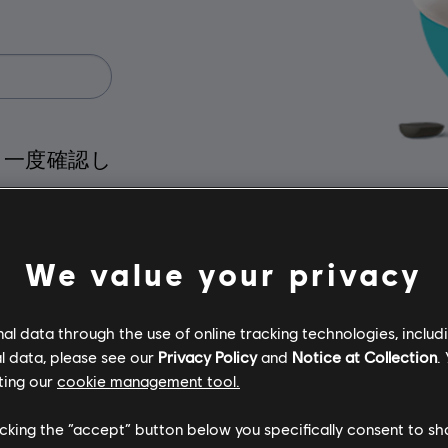
一度確認し
たは２つの
We value your privacy
んか？
一般
l data through the use of online tracking technologies, includ
なります
l data, please see our
Privacy Policy
and
Notice at Collection
.
ting our
cookie management tool.
お困りですか？
licking the “accept” button below you specifically consent to s