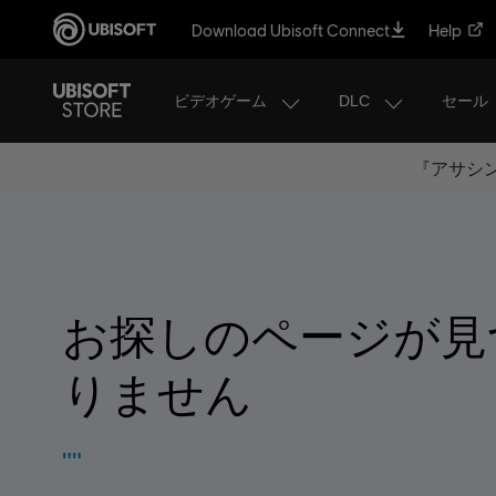
Download Ubisoft Connect
Help
ビデオゲーム
DLC
セール
『アサシン
お探しのページが見
りません
""