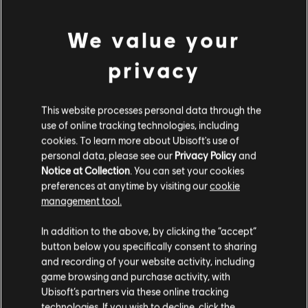
エクスパンションパス
We value your
¥ 1,980
privacy
BattleCore Arena
This website processes personal data through the
Free to Play
use of online tracking technologies, including
cookies. To learn more about Ubisoft's use of
無料
personal data, please see our
Privacy Policy
and
Notice at Collection
. You can set your cookies
preferences at anytime by visiting our
cookie
management tool.
レイマン
あなたは
United States
からアクセスしていると
ジャングル ラン
In addition to the above, by clicking the “accept”
判断されています。
¥ 660
button below you specifically consent to sharing
and recording of your website activity, including
購入はお住いの国のストアで可能です。
game browsing and purchase activity, with
Ubisoft’s partners via these online tracking
technologies. If you wish to decline, click the