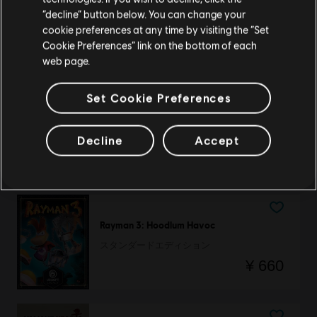
DLC
BattleCore Arena
現在のストアで続ける
“decline” button below. You can change your
1,000 Battlecoins
cookie preferences at any time by visiting the “Set
お住いの国のストアに変更する
¥ 1,380
Cookie Preferences” link on the bottom of each
web page.
Set Cookie Preferences
レイマン
フィエスタ ラン
Decline
Accept
¥ 660
Rayman 3: Hoodlum Havoc
スタンダードエディション
¥ 660