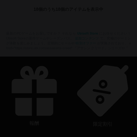
18
個のうち
18
個のアイテムを表示中
Ubisoft Store
最新のPCゲームをお探しですか？ それなら
にお任せください！
追加コンテンツ
Ubisoft Storeの新作ゲームやシーズンパス、
で、究極のゲーミン
特別オファー
グ体験を楽しみましょう。定期的にセールや
が実施されており、 a
href="https://store.ubi.com/assassins-creed" 『アサシン クリード』シリーズや『
報酬
限定割引