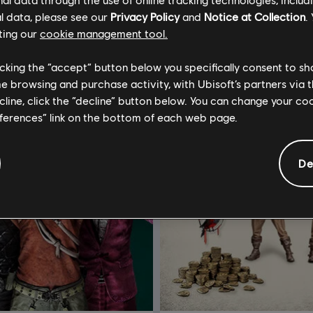
l data, please see our
Privacy Policy
and
Notice at Collection
.
ting our
cookie management tool.
licking the “accept” button below you specifically consent to s
me browsing and purchase activity, with Ubisoft’s partners via t
ecline, click the “decline” button below. You can change your c
eferences” link on the bottom of each web page.
De