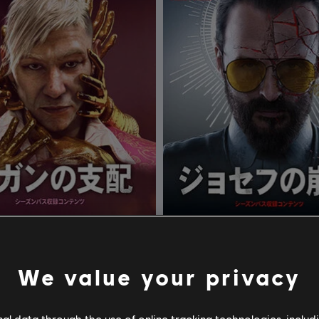
ファークライ6
DLC
ファークライ6
パガンの支配
ジョセフの崩壊
We value your privacy
¥ 1,980
¥ 
l data through the use of online tracking technologies, includ