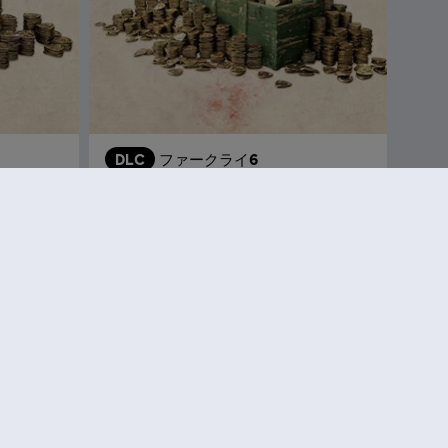
DLC
ファークライ6
XLパック 6,600
4,620
¥ 6,600