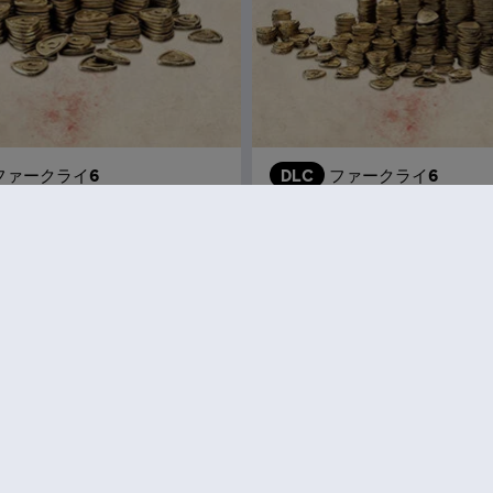
ファークライ6
DLC
ファークライ6
,300
Lパック 4,200
¥ 2,640
¥ 
12
個のうち
12
個のアイテムを表示中