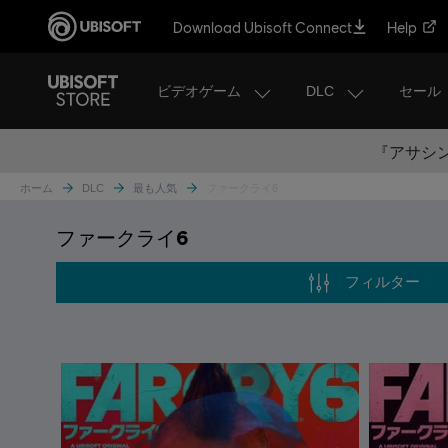
Download Ubisoft Connect
Help
ビデオゲーム
DLC
セール
『アサシン
ホーム
DLC
最も人気
ファークライ6
ファークライ6
フィルター