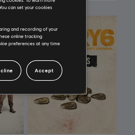
 You can set your cookies
haring and recording of your
hese online tracking
ookie preferences at any time
cline
Accept