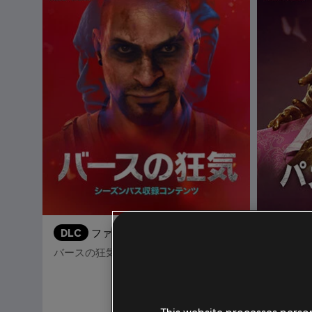
DLC
ファークライ6
DLC
バースの狂気
第2弾 
¥ 1,980
This website processes persona