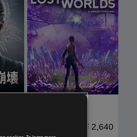
DLC
ファークライ6
Lost Between Worlds
1,980
¥ 2,640
ing cookies. To learn more