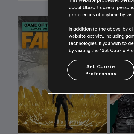
about Ubisoft's use of persona
preferences at anytime by visi
In addition to the above, by c
website activity, including ga
technologies. If you wish to d
by visiting the “Set Cookie Pr
Set Cookie
Preferences