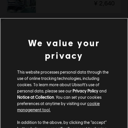
¥ 2,640
ANNO 2070 (英語版)
Complete Edition
We value your
¥ 3,960
privacy
This website processes personal data through the
2
個のうち
2
個のアイテムを表示中
use of online tracking technologies, including
Ubisoft Store
cookies. To learn more about Ubisoft's use of
最新のPCゲームをお探しですか？ それなら
にお任せください！
追加コンテンツ
Ubisoft Storeの新作ゲームやシーズンパス、
で、究極のゲーミン
personal data, please see our
Privacy Policy
and
特別オファー
グ体験を楽しみましょう。定期的にセールや
が実施されており、 a
Notice at Collection
. You can set your cookies
href="https://store.ubi.com/assassins-creed" 『アサシン クリード』シリーズや『
preferences at anytime by visiting our
cookie
management tool.
あなたは
United States
からアクセスしていると
In addition to the above, by clicking the “accept”
判断されています。