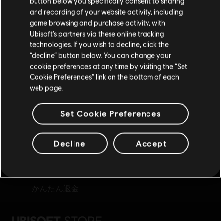
button below you specifically consent to sharing
and recording of your website activity, including
購入はお住いの国のストアで可能です。
game browsing and purchase activity, with
Ubisoft’s partners via these online tracking
technologies. If you wish to decline, click the
現在のストアで続ける
“decline” button below. You can change your
cookie preferences at any time by visiting the “Set
報酬
限定割引
お住いの国のストアに変更する
Cookie Preferences” link on the bottom of each
web page.
Set Cookie Preferences
Decline
Accept
かんたん返金