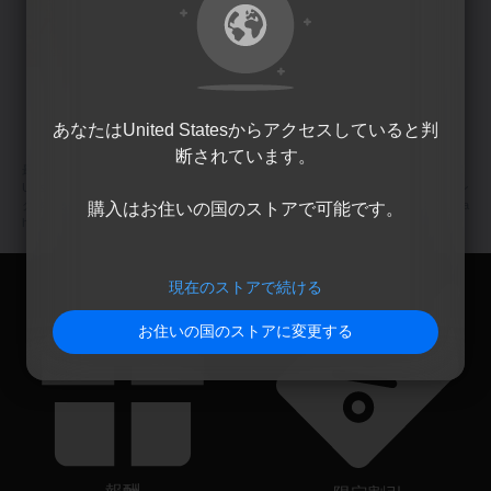
¥ 980
4
個のうち
4
個のアイテムを表示中
あなたは
United States
からアクセスしていると判
断されています。
最新のPCゲームをお探しですか？ それなら
Ubisoft Store
にお任せください！
Ubisoft Storeの新作ゲームやシーズンパス、
追加コンテンツ
で、究極のゲーミン
グ体験を楽しみましょう。定期的にセールや
特別オファー
が実施されており、 a
購入はお住いの国のストアで可能です。
href="https://store.ubi.com/assassins-creed" 『アサシン クリード』シリーズや『
現在のストアで続ける
お住いの国のストアに変更する