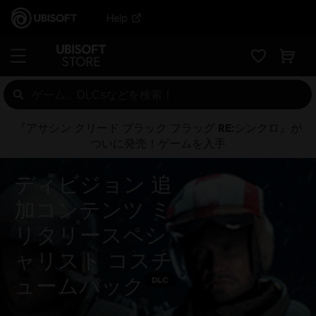
Help
『アサシン クリード ブラック フラッグ RE:シンクロ』が
ついに発売！ゲームを入手
ディビジョン 追
加コンテンツ ミ
リタリースペシ
ャリスト コスチ
ュームパック
DLC