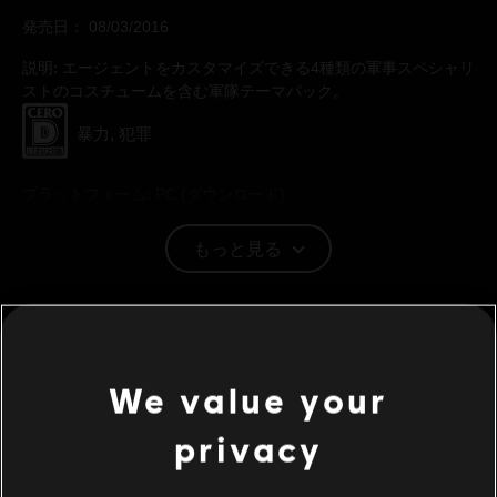
発売日：
08/03/2016
説明:
エージェントをカスタマイズできる4種類の軍事スペシャリ
ストのコスチュームを含む軍隊テーマパック。
レーティング：
暴力, 犯罪
プラットフォーム:
PC (ダウンロード)
ジャンル：
マルチプレイヤー
,
Co-op
,
シューター
PC環境:
このコンテンツをプレイするには、Ubisoftのアカウント
もっと見る
とUbisoft Connectアプリケーションのインストールが必要
追加コンテンツ
DLC
We value your
ディビジョン
アメリカ海兵隊 コスチュームパック
privacy
¥ 660