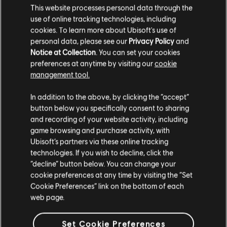
This website processes personal data through the
use of online tracking technologies, including
DLC
ディビジョン
cookies. To learn more about Ubisoft's use of
スポーツファン コスチュームパック
personal data, please see our
Privacy Policy
and
¥ 660
Notice at Collection
. You can set your cookies
preferences at anytime by visiting our
cookie
management tool.
あなたは
United States
からアクセスしていると
DLC
ディビジョン
In addition to the above, by clicking the “accept”
判断されています。
フロントライン コスチュームパック
button below you specifically consent to sharing
¥ 660
and recording of your website activity, including
購入はお住いの国のストアで可能です。
game browsing and purchase activity, with
Ubisoft’s partners via these online tracking
technologies. If you wish to decline, click the
DLC
ディビジョン
現在のストアで続ける
“decline” button below. You can change your
cookie preferences at any time by visiting the “Set
アッパー・イーストサイド コスチュームパック
お住いの国のストアに変更する
Cookie Preferences” link on the bottom of each
¥ 660
web page.
Set Cookie Preferences