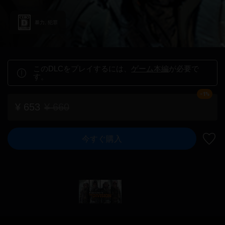
暴力, 犯罪
このDLCをプレイするには、
ゲーム本編
が必要で
す。
-1%
¥ 653
¥ 660
今すぐ購入
ウィ