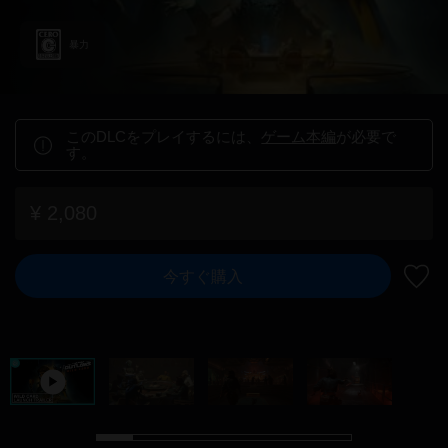
暴力
このDLCをプレイするには、
ゲーム本編
が必要で
す。
¥ 2,080
今すぐ購入
ウィ