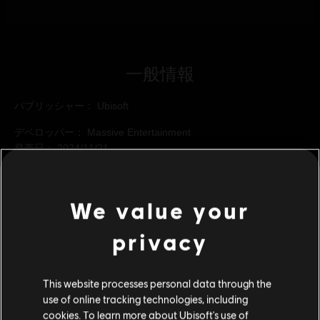
一般情報
パブリッシャー：
Ubisoft
デベロッパー：
Massive Entertainment
発売日：
2024/11/21
説明:
「スター・ウォーズ 無法者たち: Wild Card」DLC。銀河の
旅を広げ、追加される新たな大冒険に乗り出そう。
We value your
レーティング：
暴力
privacy
プラットフォーム:
PC (ダウンロード), PS5 (デジタル), Xbox (デ
もっと見る
ジタル)
This website processes personal data through the
ジャンル：
アクション/アドベンチャー
,
オープンワールド
,
シ
use of online tracking technologies, including
追加コンテンツ
ューター
cookies. To learn more about Ubisoft's use of