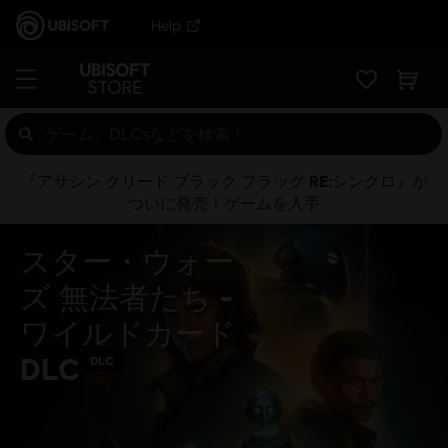
Help
『アサシン クリード ブラック フラッグ RE:シンクロ』が
ついに発売！ゲームを入手
スター・ウォー
ズ 無法者たち -
ワイルドカード
DLC
DLC