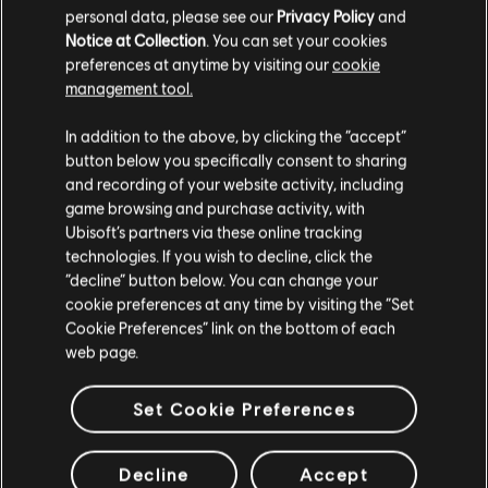
PC環境:
このコンテンツをプレイするには、Ubisoftのアカウント
personal data, please see our
Privacy Policy
and
とUbisoft Connectアプリケーションのインストールが必要
Notice at Collection
. You can set your cookies
DLC
スター・ウォーズ 無法者たち
preferences at anytime by visiting our
cookie
A Pirate's Fortune
management tool.
STAR WARS © & ™ 2024 Lucasfilm Ltd. All Rights
¥ 2,080
あなたは
United States
からアクセスしていると
Reserved. Developed by Ubisoft. Ubisoft ™ & © 2024
In addition to the above, by clicking the “accept”
判断されています。
Ubisoft Entertainment. All Rights Reserved.
button below you specifically consent to sharing
and recording of your website activity, including
DLC
スター・ウォーズ 無法者たち
購入はお住いの国のストアで可能です。
game browsing and purchase activity, with
「Desert Nomad」バンドル
Ubisoft’s partners via these online tracking
technologies. If you wish to decline, click the
¥ 1,260
現在のストアで続ける
“decline” button below. You can change your
cookie preferences at any time by visiting the “Set
お住いの国のストアに変更する
Cookie Preferences” link on the bottom of each
DLC
スター・ウォーズ 無法者たち
web page.
「Naboo Nobility」バンドル
¥ 1,260
Set Cookie Preferences
Decline
Accept