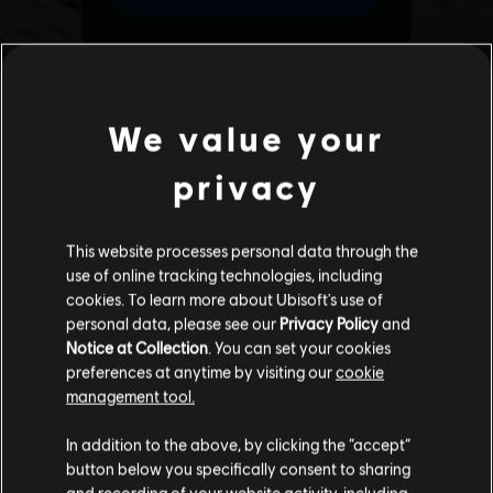
We value your
privacy
This website processes personal data through the
use of online tracking technologies, including
cookies. To learn more about Ubisoft's use of
personal data, please see our
Privacy Policy
and
Notice at Collection
. You can set your cookies
preferences at anytime by visiting our
cookie
management tool.
あなたは
United States
からアクセスしていると
In addition to the above, by clicking the “accept”
判断されています。
button below you specifically consent to sharing
and recording of your website activity, including