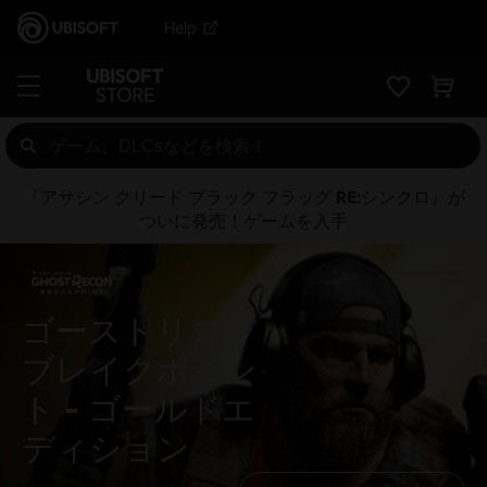
Help
『アサシン クリード ブラック フラッグ RE:シンクロ』が
ついに発売！ゲームを入手
ゴーストリコン
ブレイクポイン
ト
ゴールドエ
ディション