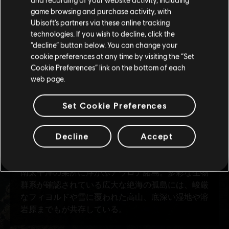
購入はお住いの国のストアで可能です。
game browsing and purchase activity, with
Ubisoft’s partners via these online tracking
technologies. If you wish to decline, click the
現在のストアで続ける
“decline” button below. You can change your
cookie preferences at any time by visiting the “Set
お住いの国のストアに変更する
Cookie Preferences” link on the bottom of each
web page.
Set Cookie Preferences
Decline
Accept