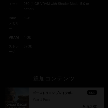
ィック
960 (4 GB VRAM with Shader Model 5.0 or
シングルプレイ:
Yes
ス
better)
RAM
8GB
© 2019 Ubisoft Entertainment. All Rights Reserved. Tom
メモリ
Clancy’s, Ghost Recon, the Soldier Icon, Ubisoft, and the
ー
Ubisoft logo are registered or unregistered trademarks of
VRAM
4 GB
Ubisoft Entertainment in the US and/or other countries.
ストレ
67GB
ージ
追加コンテンツ
DLC
ゴーストリコン ブレイクポイント
Year 1 Pass
¥ 5,280