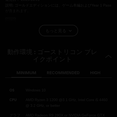
説明:
ゴールドエディションには、ゲーム本編およびYear 1 Pass
が含まれます。
レーティング：
暴力, 犯罪
もっと見る
言語：
English (音声, インターフェイス, 字幕)
動作環境 : ゴーストリコン ブレ
French (音声, インターフェイス, 字幕)
もっと見る
イクポイント
プラットフォーム:
言語：
PC (ダウンロード), PS4 (デジタル), Xbox (デ
ジタル), Steam
MINIMUM
RECOMMENDED
HIGH
ジャンル：
アクション/アドベンチャー
,
Co-op
,
オープンワール
ド
,
マルチプレイヤー
OS
Windows 10
アンチチートソフトウェア:
BattlEyeアンチチートソリューショ
ンは、このゲームと一緒に自動でインストールされ、ゲームをプ
CPU
AMD Ryzen 3 1200 @3.1 GHz, Intel Core i5 4460
レイする際に必要となります。アンインストールするとゲームを
@ 3.2 GHz, or better
起動できなくなります。
マルチプレイ：
グラフ
AMD Radeon R9 280X or NVIDIA GeForce GTX
Yes