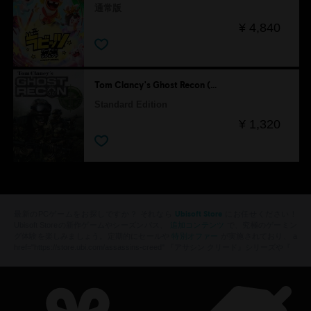
通常版
¥ 4,840
Tom Clancy's Ghost Recon (英語版)
Standard Edition
¥ 1,320
Ubisoft Store
最新のPCゲームをお探しですか？ それなら
にお任せください！
追加コンテンツ
Ubisoft Storeの新作ゲームやシーズンパス、
で、究極のゲーミン
特別オファー
グ体験を楽しみましょう。定期的にセールや
が実施されており、 a
href="https://store.ubi.com/assassins-creed" 『アサシン クリード』シリーズや『