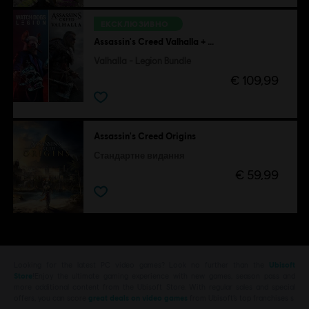
ЕКСКЛЮЗИВНО
Assassin's Creed Valhalla + Watch Dogs Legion
Valhalla - Legion Bundle
€ 109,99
Assassin's Creed Origins
Стандартне видання
€ 59,99
Looking for the latest PC video games? Look no further than the
Ubisoft
Store
!Enjoy the ultimate gaming experience with new games, season pass and
more additional content from the Ubisoft Store. With regular sales and special
offers, you can score
great deals on video games
from Ubisoft’s top franchises s