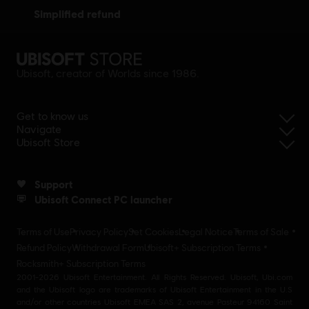
simplified refund
Ubisoft, creator of Worlds since 1986.
Get to know us
Navigate
Ubisoft Store
Support
Ubisoft Connect PC launcher
Terms of Use
Privacy Policy
Set Cookies
Legal Notice
Terms of Sale
Refund Policy
Withdrawal Form
Ubisoft+ Subscription Terms
Rocksmith+ Subscription Terms
2001-2026 Ubisoft Entertainment. All Rights Reserved. Ubisoft, Ubi.com
and the Ubisoft logo are trademarks of Ubisoft Entertainment in the U.S
and/or other countries Ubisoft EMEA SAS 2, avenue Pasteur 94160 Saint