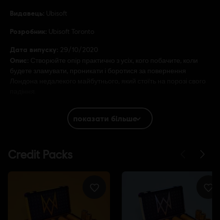
Видавець:
Ubisoft
Розробник:
Ubisoft Toronto
Дата випуску:
29/10/2020
Опис:
Створюйте опір практично з усіх, кого побачите, коли
будете зламувати, проникати і боротися за повернення
Лондона недалекого майбутнього, який стоїть на порозі свого
падіння.
Рейтинг:
показати більше
Мова:
English (Аудіо, Інтерфейс, Субтитри)
French (Аудіо, Інтерфейс, Субтитри)
показати ще
Мова:
Платформи:
PC (Digital), PS4/PS5 (Digital), Xbox (Digital), Steam
Жанр:
Екшен/пригода
Античитерське ПЗ:
античитерське рішення BattlEye