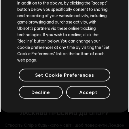
Америки
.
In addition to the above, by clicking the “accept”
button below you specifically consent to sharing
Відвідайте наш місцевий магазин, аби зробити
and recording of your website activity, including
game browsing and purchase activity, with
покупку.
Ubisoft’s partners via these online tracking
technologies. If you wish to decline, click the
“decline” button below. You can change your
Залишитися в поточному магазині
cookie preferences at any time by visiting the “Set
Cookie Preferences” link on the bottom of each
Оновіть своє місцезнаходження
web page.
Set Cookie Preferences
Decline
Accept