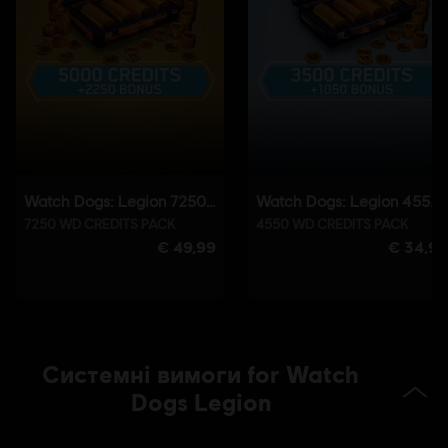
інсталюється автоматично разом із цією грою і є обов’язковим.
Якщо його видалити, неможливо буде запустити гру.
©2020 Ubisoft Entertainment. All Rights Reserved. Watch Dogs, Ubisoft and the
Ubisoft logo are registered or unregistered trademarks of Ubisoft Entertainment in
the U.S. and/or other countries.
Системні вимоги for Watch
Dogs Legion