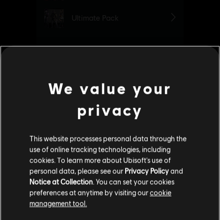
We value your
privacy
This website processes personal data through the
use of online tracking technologies, including
cookies. To learn more about Ubisoft's use of
personal data, please see our
Privacy Policy
and
Notice at Collection
. You can set your cookies
Additional content for Watch Dogs
preferences at anytime by visiting our
cookie
2
management tool.
Legion
Гадаємо, ваша країна —
Сполучені Штати