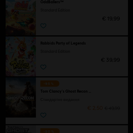
OddBallers™
Standard Edition
€ 19,99
Rabbids Party of Legends
Standard Edition
€ 39,99
-95 %
Tom Clancy's Ghost Recon Wildlands
Стандартне видання
€ 2,50
€ 49,99
-90 %