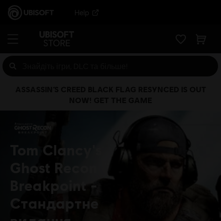
Help
ASSASSIN’S CREED BLACK FLAG RESYNCED IS OUT
NOW! GET THE GAME
Tom Clancy's
Ghost Recon
Breakpoint
Стандартне
видання