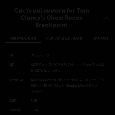
Системні вимоги for Tom
Clancy's Ghost Recon
Breakpoint
МІНІМАЛЬНІ
РЕКОМЕНДОВАНІ
ВИСОКІ
ОС
Windows 10
ЦП
AMD Ryzen 3 1200 @3.1 GHz, Intel Core i5 4460
@ 3.2 GHz, or better
Графіка
AMD Radeon R9 280X or NVIDIA GeForce GTX
960 (4 GB VRAM with Shader Model 5.0 or
better)
ОЗП
8GB
VRAM
4 GB