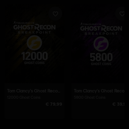
French (Аудіо, Інтерфейс, Субтитри)
показати ще
Платформи:
Мова:
PC (Digital), PS4 (Digital), Xbox (Digital), Steam
Жанр:
Кооператив
,
Екшен/пригода
,
Відкритий світ
,
Мультиплеєр
Античитерське ПЗ:
античитерське рішення BattlEye
інсталюється автоматично разом із цією грою і є обов’язковим.
Якщо його видалити, неможливо буде запустити гру.
Мультиплеєр:
Yes
Один гравець:
Yes
© 2019 Ubisoft Entertainment. All Rights Reserved. Tom
Clancy’s, Ghost Recon, the Soldier Icon, Ubisoft, and the
Ubisoft logo are registered or unregistered trademarks of
Ubisoft Entertainment in the US and/or other countries.