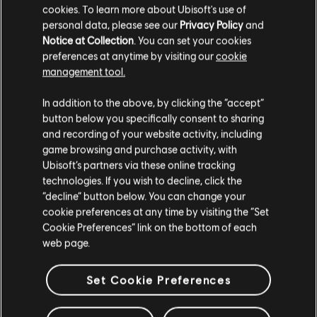
cookies. To learn more about Ubisoft's use of
personal data, please see our
Privacy Policy
and
Notice at Collection
. You can set your cookies
preferences at anytime by visiting our
cookie
management tool.
Гадаємо, ваша країна —
Сполучені Штати
Америки
.
In addition to the above, by clicking the “accept”
button below you specifically consent to sharing
Відвідайте наш місцевий магазин, аби зробити
and recording of your website activity, including
game browsing and purchase activity, with
покупку.
Ubisoft’s partners via these online tracking
technologies. If you wish to decline, click the
“decline” button below. You can change your
Залишитися в поточному магазині
cookie preferences at any time by visiting the “Set
Cookie Preferences” link on the bottom of each
Оновіть своє місцезнаходження
web page.
Set Cookie Preferences