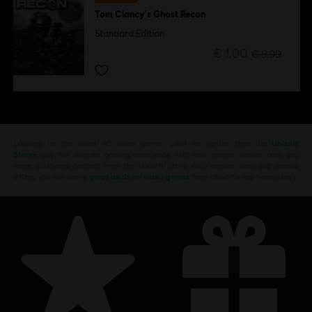
Tom Clancy's Ghost Recon
Standard Edition
€ 1,00
€ 9,99
Looking for the latest PC video games? Look no further than the
Ubisoft
Store
!Enjoy the ultimate gaming experience with new games, season pass and
more additional content from the Ubisoft Store. With regular sales and special
offers, you can score
great deals on video games
from Ubisoft’s top franchises s