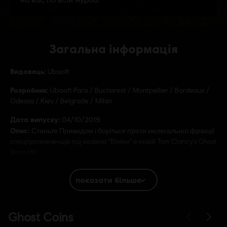
Загальна інформація
Видавець:
Ubisoft
Розробник:
Ubisoft Paris / Bucharest / Montpellier / Bordeaux /
Odessa / Kiev / Belgrade / Milan
Дата випуску:
04/10/2019
Опис:
Станьте Привидом і боріться проти нелегальної фракції
спецпризначенців під назвою "Вовки" в новій Tom Clancy's Ghost
Recon®!
Рейтинг:
показати більше
Мова:
English (Аудіо, Інтерфейс, Субтитри)