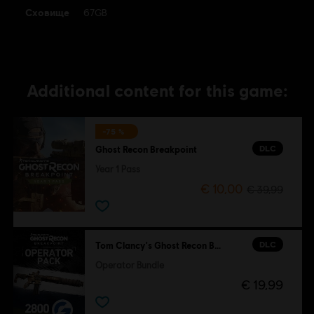
Сховище
67GB
Additional content for this game:
-75 %
DLC
Ghost Recon Breakpoint
Year 1 Pass
€ 10,00
€ 39,99
DLC
Tom Clancy's Ghost Recon Breakpoint
Operator Bundle
€ 19,99