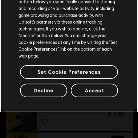
button below you specifically consent to sharing
Відвідайте наш місцевий магазин, аби зробити
and recording of your website activity, including
Платформи:
PC (Digital)
показати більше
game browsing and purchase activity, with
покупку.
Жанр:
Екшен/пригода
,
Мультиплеєр
,
Кооператив
Ubisoft’s partners via these online tracking
technologies. If you wish to decline, click the
Additional content for this game:
“decline” button below. You can change your
Залишитися в поточному магазині
© 2024 Ubisoft Entertainment. All Rights Reserved. Skull and Bones, Ubisoft, and the
cookie preferences at any time by visiting the “Set
Ubisoft logo are registered or unregistered trademarks of Ubisoft Entertainment in the
Cookie Preferences” link on the bottom of each
Оновіть своє місцезнаходження
DLC
Skull and Bones
US and/or other countries.
web page.
3000 золотих монет
€ 24,99
Set Cookie Preferences
Decline
Accept
DLC
Skull and Bones
500 золотих монет
€ 4,99