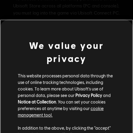
We value your
privacy
Загальна інформація
This website processes personal data through the
use of online tracking technologies, including
Видавець:
Ubisoft
cookies. To learn more about Ubisoft's use of
Розробник:
personal data, please see our
Privacy Policy
and
Ubisoft Singapore
Дата випуску:
Notice at Collection
. You can set your cookies
16/02/2024
preferences at anytime by visiting our
cookie
Опис:
Набір містить 1000 золотих монет (плюс 100 бонусних),
management tool.
які можна використовувати в магазині.
Гадаємо, ваша країна —
Сполучені Штати
Рейтинг:
Америки
.
In addition to the above, by clicking the “accept”