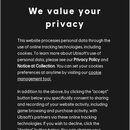
€ 29,99
We value your
privacy
DLC
For Honor
Полювання оні делюкс – комплект зі скіном героя
This website processes personal data through the
€ 34,99
use of online tracking technologies, including
cookies. To learn more about Ubisoft's use of
personal data, please see our
Privacy Policy
and
Notice at Collection
. You can set your cookies
preferences at anytime by visiting our
cookie
management tool.
Customers who viewed this item
Гадаємо, ваша країна —
Сполучені Штати
also viewed…
Америки
.
In addition to the above, by clicking the “accept”
button below you specifically consent to sharing
Відвідайте наш місцевий магазин, аби зробити
and recording of your website activity, including
DLC
For Honor
game browsing and purchase activity, with
покупку.
Бойова перепустка – 2 сезон 10 року
Ubisoft’s partners via these online tracking
€ 9,99
technologies. If you wish to decline, click the
“decline” button below. You can change your