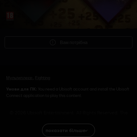
Вам потрібна
Мультиплеєр
,
Fighting
Умови для ПК:
You need a Ubisoft account and install the Ubisoft
Connect application to play this content.
© 2026 Ubisoft Entertainment. All Rights Reserved. The
For Honor logo, Ubisoft, and the Ubisoft logo are
registered or unregistered trademarks of Ubisoft
показати більше
Entertainment in the US and/or other countries.