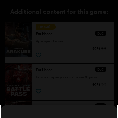
Additional content for this game:
НОВИЙ
DLC
For Honor
Аракуре – Герой
€ 9,99
DLC
For Honor
Бойова перепустка – 2 сезон 10 року
€ 9,99
DLC
For Honor
Полювання оні – комплект зі скіном для героя