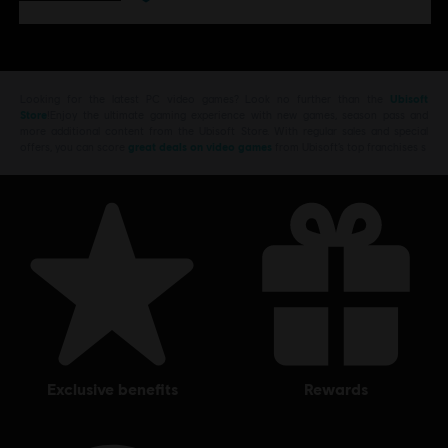
Looking for the latest PC video games? Look no further than the
Ubisoft
Store
!Enjoy the ultimate gaming experience with new games, season pass and
more additional content from the Ubisoft Store. With regular sales and special
offers, you can score
great deals on video games
from Ubisoft’s top franchises s
exclusive benefits
rewards