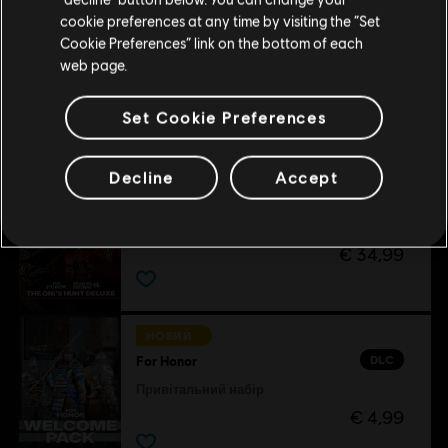
Залишитися в поточному магазині
cookie preferences at any time by visiting the “Set
Cookie Preferences” link on the bottom of each
Оновіть своє місцезнаходження
DLC
For Honor
web page.
Полювання оні – комплект зі скіном для героя
€ 29,99
Set Cookie Preferences
Decline
Accept
DLC
For Honor
Полювання оні делюкс – комплект зі скіном героя
€ 34,99
НОВИЙ
DLC
For Honor
Привітальний набір
€ 4,99