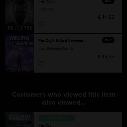
DLC
Far Cry 6
Collapse
€ 14,99
DLC
Far Cry® 6: Lost Between Worlds
Lost Between Worlds
€ 19,99
Customers who viewed this item
also viewed…
ЕКСКЛЮЗИВНО
Far Cry