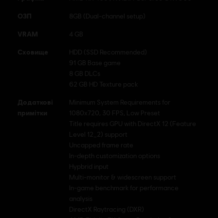
ОЗП
8GB (Dual-channel setup)
VRAM
4 GB
Сховище
HDD (SSD Recommended)
91 GB Base game
8 GB DLCs
62 GB HD Texture pack
Додаткові
Minimum System Requirements for
примітки
1080x720, 30 FPS, Low Preset
Title requires GPU with DirectX 12 (Feature
Level 12_2) support
Uncapped frame rate
In-depth customization options
Hypbrid input
Multi-monitor & widescreen support
In-game benchmark for performance
analysis
DirectX Raytracing (DXR)