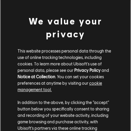
We value your
privacy
This website processes personal data through the
use of online tracking technologies, including
cookies. To learn more about Ubisoft's use of
personal data, please see our
Privacy Policy
and
Notice at Collection
. You can set your cookies
preferences at anytime by visiting our
cookie
management tool.
Гадаємо, ваша країна —
Сполучені Штати
Америки
.
In addition to the above, by clicking the “accept”
button below you specifically consent to sharing
Відвідайте наш місцевий магазин, аби зробити
and recording of your website activity, including
game browsing and purchase activity, with
покупку.
Ubisoft’s partners via these online tracking