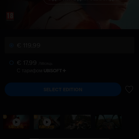
€ 119,99
€ 17,99
/Місяць
С тарифом
SELECT EDITION
ДОДА