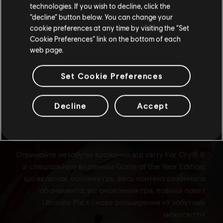
technologies. If you wish to decline, click the
“decline” button below. You can change your
Залишитися в поточному магазині
cookie preferences at any time by visiting the “Set
Cookie Preferences” link on the bottom of each
Оновіть своє місцезнаходження
web page.
Set Cookie Preferences
Decline
Accept