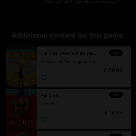
AMD FidelityFX Super Resolution Support
Additional content for this game:
DLC
Far Cry® 6 Game of the Year Upgrade Pass
Game of the Year Upgrade Pass
€ 59,99
DLC
Far Cry 6
Insanity
€ 14,99