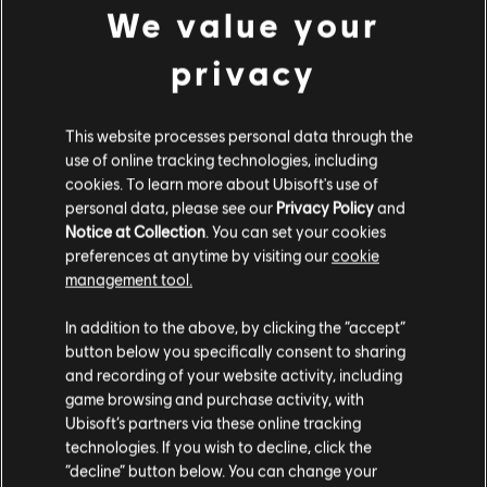
DLC
Assassin's Creed Black Flag Resynced
We value your
Kорабельний набір «Морський змій»
privacy
€ 9,99
This website processes personal data through the
use of online tracking technologies, including
DLC
Assassin's Creed Black Flag Resynced
cookies. To learn more about Ubisoft's use of
personal data, please see our
Privacy Policy
and
Набір персонажа «Буря дракона»
Notice at Collection
. You can set your cookies
€ 9,99
preferences at anytime by visiting our
cookie
management tool.
Гадаємо, ваша країна —
Сполучені Штати
Америки
.
In addition to the above, by clicking the “accept”
DLC
Assassin's Creed Black Flag Resynced
button below you specifically consent to sharing
Відвідайте наш місцевий магазин, аби зробити
and recording of your website activity, including
Корабельний набір «Пекельний вогонь»
game browsing and purchase activity, with
покупку.
€ 9,99
Ubisoft’s partners via these online tracking
technologies. If you wish to decline, click the
“decline” button below. You can change your
Залишитися в поточному магазині