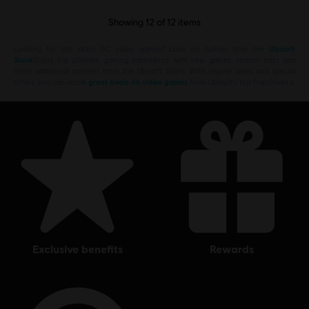
Showing
12
of
12
items
Looking for the latest PC video games? Look no further than the
Ubisoft
Store
!Enjoy the ultimate gaming experience with new games, season pass and
more additional content from the Ubisoft Store. With regular sales and special
offers, you can score
great deals on video games
from Ubisoft’s top franchises s
exclusive benefits
rewards