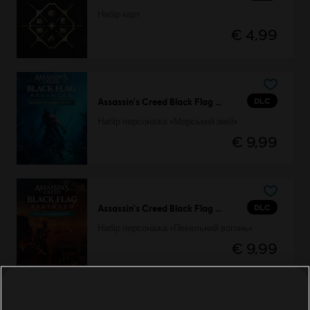
Набір карт
€ 4,99
DLC
Assassin's Creed Black Flag Resynced
Набір персонажа «Морський змій»
€ 9,99
DLC
Assassin's Creed Black Flag Resynced
Набір персонажа «Пекельний вогонь»
€ 9,99