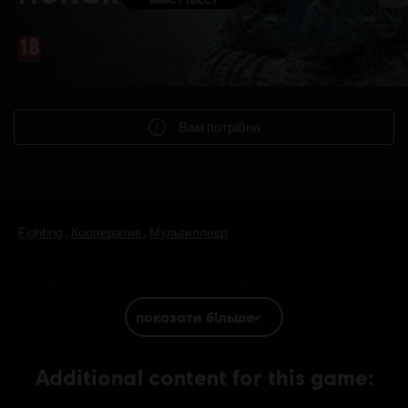
Вам потрібна
Fighting
,
Кооператив
,
Мультиплеєр
© 2023 Ubisoft Entertainment. All Rights Reserved. The For Honor logo, Marching Fire,
Ubisoft and the Ubisoft logo are registered or unregistered trademarks of Ubisoft
показати більше
Entertainment in the U.S. and/or other countries.
Additional content for this game: