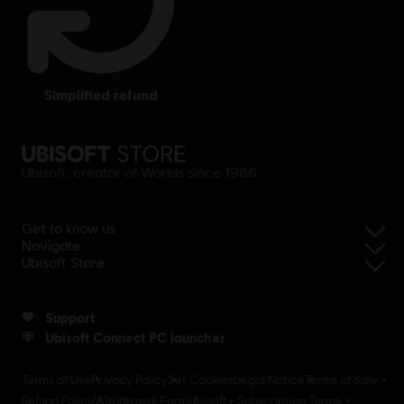
simplified refund
Ubisoft, creator of Worlds since 1986.
Get to know us
Navigate
Ubisoft Store
Support
Ubisoft Connect PC launcher
Terms of Use
Privacy Policy
Set Cookies
Legal Notice
Terms of Sale
Refund Policy
Withdrawal Form
Ubisoft+ Subscription Terms