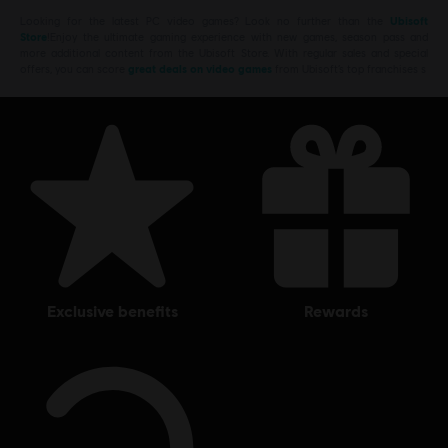
Looking for the latest PC video games? Look no further than the
Ubisoft
Store
!Enjoy the ultimate gaming experience with new games, season pass and
more additional content from the Ubisoft Store. With regular sales and special
offers, you can score
great deals on video games
from Ubisoft’s top franchises s
exclusive benefits
rewards