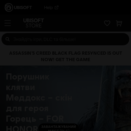
Help
ASSASSIN’S CREED BLACK FLAG RESYNCED IS OUT
NOW! GET THE GAME
Порушник
клятви
Меддокс – скін
для героя
Горець – FOR
HONOR
ЗАВАНТАЖУВАНИЙ
ВМІСТ (DLC)