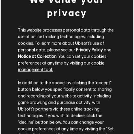
privacy
DLC
For Honor
Пурпуровий Король – скін для героя «Юстиціарій»
€ 14,99
This website processes personal data through the
use of online tracking technologies, including
cookies. To learn more about Ubisoft's use of
personal data, please see our
Privacy Policy
and
Notice at Collection
. You can set your cookies
preferences at anytime by visiting our
cookie
Customers who viewed this item
management tool.
Гадаємо, ваша країна —
Сполучені Штати
also viewed…
Америки
.
In addition to the above, by clicking the “accept”
button below you specifically consent to sharing
DLC
For Honor
Відвідайте наш місцевий магазин, аби зробити
and recording of your website activity, including
game browsing and purchase activity, with
покупку.
Набір скінів для героїв Assassin's Creed Ultimate
Ubisoft’s partners via these online tracking
€ 54,99
technologies. If you wish to decline, click the
“decline” button below. You can change your
Залишитися в поточному магазині
cookie preferences at any time by visiting the “Set