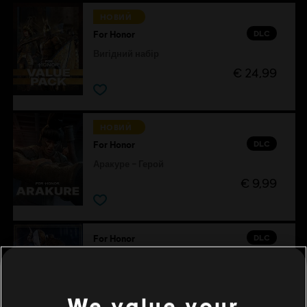
НОВИЙ
DLC
For Honor
Вигідний набір
€ 24,99
НОВИЙ
DLC
For Honor
Аракуре – Герой
€ 9,99
DLC
For Honor
Залізний Лорд – скін для героя «Центуріон»
€ 14,99
We value your