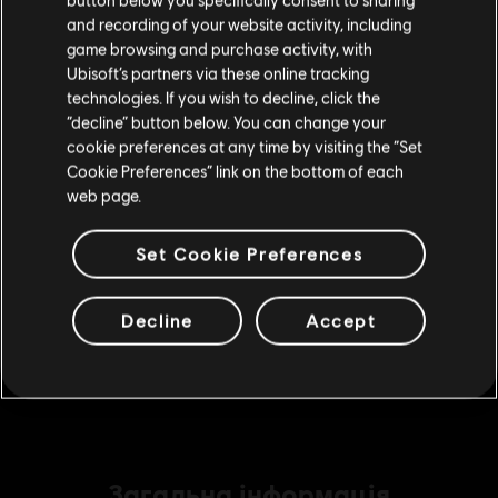
€ 34,99
Відвідайте наш місцевий магазин, аби зробити
and recording of your website activity, including
game browsing and purchase activity, with
покупку.
Ubisoft’s partners via these online tracking
technologies. If you wish to decline, click the
DLC
Набір Small Pack
“decline” button below. You can change your
Залишитися в поточному магазині
cookie preferences at any time by visiting the “Set
Набір Small Pack містить 1050 жетонів
Cookie Preferences” link on the bottom of each
€ 9,99
Оновіть своє місцезнаходження
web page.
Set Cookie Preferences
DLC
Набір Medium Pack
Набір Medium Pack містить 2250 жетонів
Decline
Accept
€ 19,99
Загальна інформація