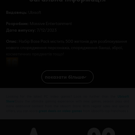
Видавець:
Ubisoft
Розробник:
Massive Entertainment
Дата випуску:
7/12/2023
Опис:
Набір Base Pack містить 500 жетонів для розблокування
нового спорядження персонажа, спорядження банші, зброї,
косметичних предметів тощо!
Рейтинг:
показати більше
Платформи:
PC (Digital)
Жанр:
Екшен/пригода
,
Шутери
Looking for the latest PC video games? Look no further than the
Ubisoft
Store
!Enjoy the ultimate gaming experience with new games, season pass and
more additional content from the Ubisoft Store. With regular sales and special
Avatar: Frontiers of Pandora TM & © 2023 20th Century Studios. Game software ©
offers, you can score
great deals on video games
from Ubisoft’s top franchises s
2023 Ubisoft Entertainment. All Rights Reserved.