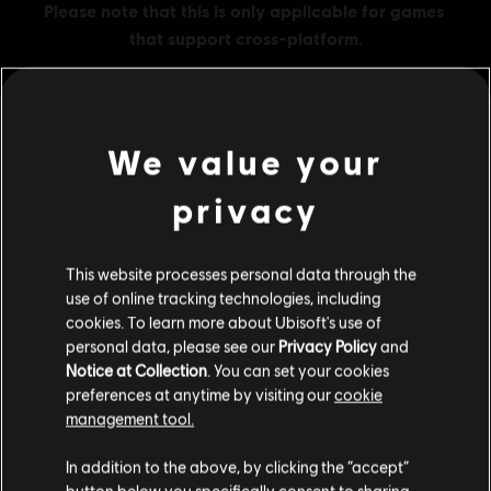
We value your
МЕНЮ
ПРИДБАТИ ЗАРАЗ
privacy
Additional content for this game:
This website processes personal data through the
use of online tracking technologies, including
DLC
Набір Extra Large Pack
cookies. To learn more about Ubisoft's use of
Набір Extra Large Pack містить 6500 жетонів
personal data, please see our
Privacy Policy
and
€ 49,99
Notice at Collection
. You can set your cookies
preferences at anytime by visiting our
cookie
management tool.
Гадаємо, ваша країна —
Сполучені Штати
DLC
Набір Large Pack
Америки
.
In addition to the above, by clicking the “accept”
Набір Large Pack містить 4100 жетонів
button below you specifically consent to sharing