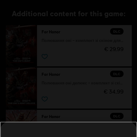
Additional content for this game:
DLC
For Honor
Полювання оні – комплект зі скіном для героя
€ 29,99
DLC
For Honor
Полювання оні делюкс – комплект зі скіном героя
€ 34,99
DLC
For Honor
Сохей – герой
€ 9,99