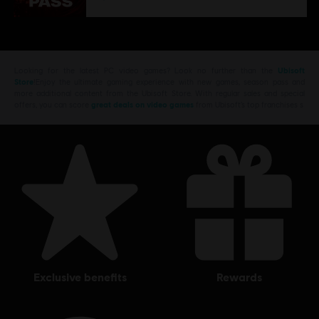
Looking for the latest PC video games? Look no further than the
Ubisoft
Store
!Enjoy the ultimate gaming experience with new games, season pass and
more additional content from the Ubisoft Store. With regular sales and special
offers, you can score
great deals on video games
from Ubisoft’s top franchises s
exclusive benefits
rewards