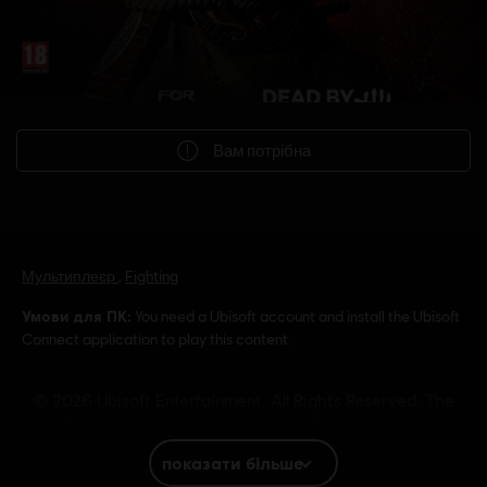
Вам потрібна
Мультиплеєр
,
Fighting
Умови для ПК:
You need a Ubisoft account and install the Ubisoft
Connect application to play this content.
© 2026 Ubisoft Entertainment. All Rights Reserved. The
For Honor logo, Ubisoft, and the Ubisoft logo are
registered or unregistered trademarks of Ubisoft
показати більше
Entertainment in the US and/or other countries.