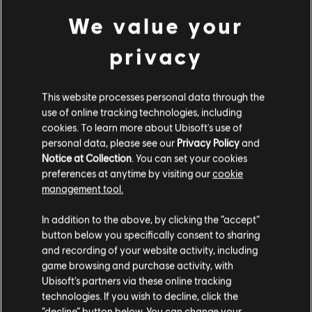
We value your
privacy
НОВИЙ
DLC
For Honor
Аракуре – Герой
This website processes personal data through the
€ 9,99
use of online tracking technologies, including
cookies. To learn more about Ubisoft's use of
personal data, please see our
Privacy Policy
and
Notice at Collection
. You can set your cookies
preferences at anytime by visiting our
cookie
management tool.
Customers who viewed this item
Гадаємо, ваша країна —
Сполучені Штати
also viewed…
Америки
.
In addition to the above, by clicking the “accept”
button below you specifically consent to sharing
Відвідайте наш місцевий магазин, аби зробити
and recording of your website activity, including
DLC
For Honor
game browsing and purchase activity, with
покупку.
Полювання оні – комплект зі скіном для героя
Ubisoft’s partners via these online tracking
€ 29,99
technologies. If you wish to decline, click the
“decline” button below. You can change your