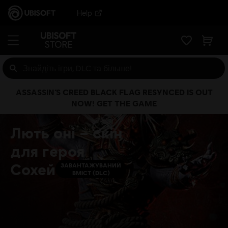
Help
ASSASSIN’S CREED BLACK FLAG RESYNCED IS OUT
NOW! GET THE GAME
Лють оні – скін
для героя
Сохей
ЗАВАНТАЖУВАНИЙ
ВМІСТ (DLC)