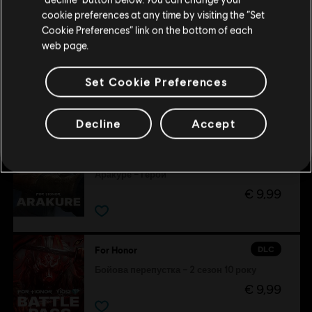
Залишитися в поточному магазині
cookie preferences at any time by visiting the “Set
Cookie Preferences” link on the bottom of each
Оновіть своє місцезнаходження
DLC
For Honor
web page.
Полювання оні делюкс – комплект зі скіном героя
€ 34,99
Set Cookie Preferences
Decline
Accept
НОВИЙ
DLC
For Honor
Аракуре – Герой
€ 9,99
DLC
For Honor
Бойова перепустка – 2 сезон 10 року
€ 9,99