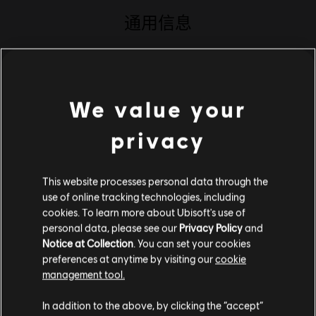
通用信息
发行商
Ubisoft Montreal / FunHouse, SpectreVision
开发商
Ubisoft
We value your
发售日期
18/09/2018
叙述:
想像一場以瘋狂心智為背景的密室逃脫。以令人不寒而慄的
privacy
全新角度，體驗第一人稱探索遊戲；從深陷瘋狂科學家實驗中的一
家三口各自的視角，試著揭開這部心理驚悚片背後複雜又神秘的面
紗。
This website processes personal data through the
分级
use of online tracking technologies, including
查看更多
cookies. To learn more about Ubisoft's use of
personal data, please see our
Privacy Policy
and
类型：
Notice at Collection
. You can set your cookies
奇幻
,
动作/冒险
,
策略游戏
激活：
Transference 的系统需求
preferences at anytime by visiting our
cookie
购买成功后，您的游戏将在 适用于PC的Ubisoft Connect 中
自动激活
management tool.
PC环境:
你需要育碧账号，并安装Ubisoft Connect客户端，才能游
最低
您是简体中文用户？
In addition to the above, by clicking the “accept”
玩该内容