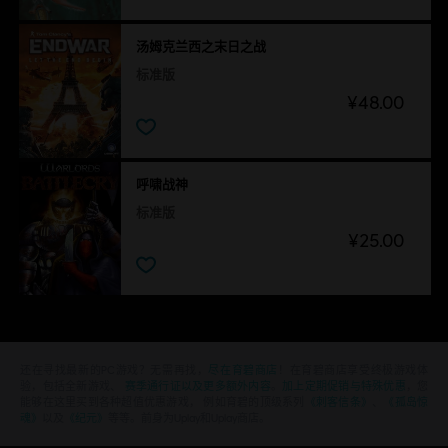
汤姆克兰西之末日之战
标准版
¥48.00
呼啸战神
标准版
¥25.00
还在寻找最新的PC游戏？无需再找，
尽在育碧商店
！在育碧商店享受终极游戏体
验，包括全新游戏、
赛季通行证以及更多额外内容
。
加上定期促销与特殊优惠
，您
能够在这里买到各种超值优惠游戏， 例如育碧的顶级系列
《刺客信条》
、
《孤岛惊
魂》
以及
《纪元》
等等。前身为Uplay和Uplay商店。