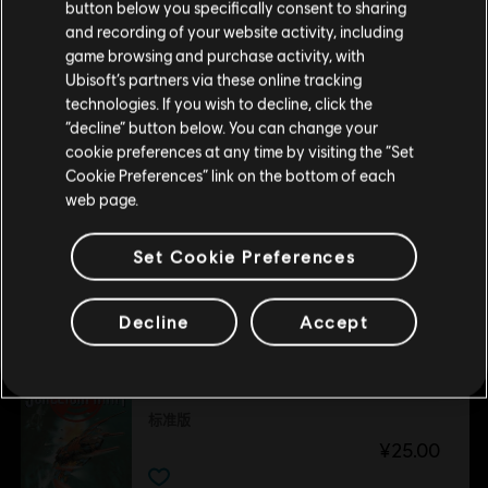
button below you specifically consent to sharing
多人游戏：
No
请您访问我们的简体中文商店来完成购买
and recording of your website activity, including
操作系统
Windows 10
game browsing and purchase activity, with
单人游戏：
Yes
Ubisoft’s partners via these online tracking
technologies. If you wish to decline, click the
留在此商店
© 2018 Ubisoft Entertainment. All Rights Reserved.
“decline” button below. You can change your
Transference, the Transference logo, Ubisoft, and the
cookie preferences at any time by visiting the “Set
重新选择您的商店
推荐
Ubisoft logo are trademarks of Ubisoft Entertainment in
Cookie Preferences” link on the bottom of each
web page.
the US and/or other countries.
Anvil of Dawn
Set Cookie Preferences
Standard
¥25.00
Decline
Accept
阿基米德王朝
标准版
¥25.00