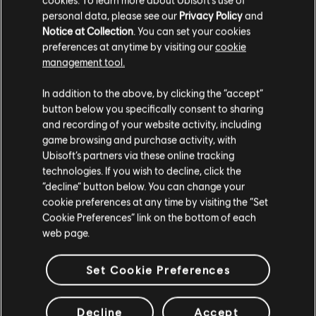
personal data, please see our
Privacy Policy
and
Notice at Collection
. You can set your cookies
操作
Windows 10 (64 bit only)
preferences at anytime by visiting our
cookie
系统
management tool.
CPU
Intel Core i5 2400 @ 3.1 GHz, AMD FX 6350 @ 3.9
您是简体中文用户？
In addition to the above, by clicking the “accept”
GHz
button below you specifically consent to sharing
图像
Nvidia GeForce GTX 660, AMD Radeon R9 270X
请您访问我们的简体中文商店来完成购买
and recording of your website activity, including
(2GB VRAM with Shader Model 5.0)
game browsing and purchase activity, with
Ubisoft’s partners via these online tracking
内存
8GB
technologies. If you wish to decline, click the
留在此商店
“decline” button below. You can change your
虚拟
2 GB
cookie preferences at any time by visiting the “Set
重新选择您的商店
内存
Cookie Preferences” link on the bottom of each
web page.
Set Cookie Preferences
推荐
Decline
Accept