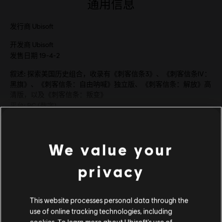
通用信息
发行商
Ubisoft
开发商
Ubisoft
发售日期
19-4-2
叙述:
探索美国历史组合，收录有《刺客信条3》、《刺客信条IV：
黑旗》、《刺客信条：自由呐喊》独立版、《刺客信条：解放》高
清版，以及《刺客信条：叛变》
平台:
PC (数字)
类型：
动作/冒险
查看更多
© 2019 Ubisoft Entertainment. All Rights Reserved. Ubisoft
We value your
and the Ubisoft logo are registered or unregistered
privacy
trademarks of Ubisoft Entertainment in the US and/or
《刺客信条》美国历史组合 的系
other countries.
统需求
This website processes personal data through the
use of online tracking technologies, including
最低
推荐
高级
cookies. To learn more about Ubisoft's use of