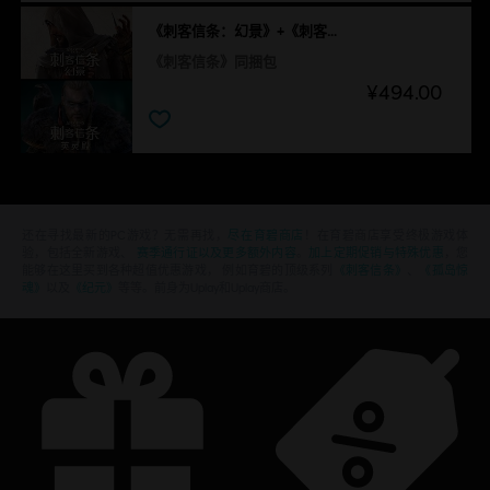
《刺客信条：幻景》+《刺客信条：英灵殿》
《刺客信条》同捆包
¥494.00
还在寻找最新的PC游戏？无需再找，
尽在育碧商店
！在育碧商店享受终极游戏体
验，包括全新游戏、
赛季通行证以及更多额外内容
。
加上定期促销与特殊优惠
，您
能够在这里买到各种超值优惠游戏， 例如育碧的顶级系列
《刺客信条》
、
《孤岛惊
魂》
以及
《纪元》
等等。前身为Uplay和Uplay商店。