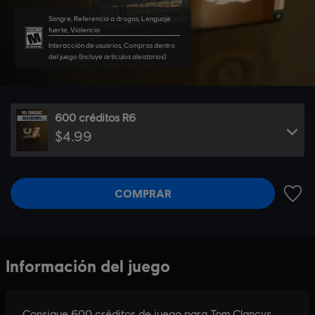
Sangre, Referencia a drogas, Lenguaje
fuerte, Violencia
Interacción de usuarios, Compras dentro
del juego (Incluye artículos aleatorios)
600 créditos R6
$4.99
COMPRAR
AÑADI