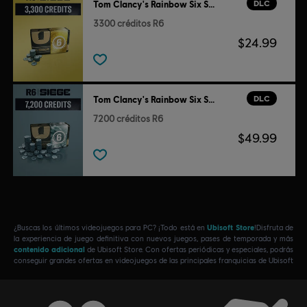
DLC
Tom Clancy's Rainbow Six Siege
3300 créditos R6
$24.99
DLC
Tom Clancy's Rainbow Six Siege
7200 créditos R6
$49.99
¿Buscas los últimos videojuegos para PC? ¡Todo está en
Ubisoft Store
!Disfruta de
la experiencia de juego definitiva con nuevos juegos, pases de temporada y más
contenido adicional
de Ubisoft Store. Con ofertas periódicas y especiales, podrás
conseguir grandes ofertas en videojuegos de las principales franquicias de Ubisoft