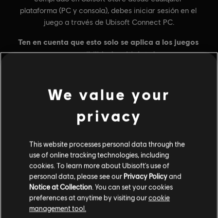
We value your
privacy
Información general
Editor:
Ubisoft
This website processes personal data through the
use of online tracking technologies, including
Desarrollador:
Ubisoft
cookies. To learn more about Ubisoft's use of
Lanzamiento:
1 de diciembre de 2015
personal data, please see our
Privacy Policy
and
Descripción:
Consigue 600 créditos de juego para Tom Clancys
Notice at Collection
. You can set your cookies
Rainbow Six Siege. Los créditos R6 son una moneda del juego que
preferences at anytime by visiting our
cookie
se puede usar para obtener contenido del juego, como el Battle
management tool.
Pass, agentes u objetos estéticos.