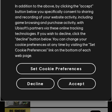
Clasificación por edad :
Sangre, Referencia a drogas, Lenguaje fuerte,
In addition to the above, by clicking the “accept”
Violencia
button below you specifically consent to sharing
ver más
and recording of your website activity, including
Interacción de usuarios, Compras dentro del juego
game browsing and purchase activity, with
(Incluye artículos aleatorios)
Contenido adicional
Ubisoft’s partners via these online tracking
technologies. If you wish to decline, click the
Plataformas:
PC (descargar)
“decline” button below. You can change your
Género:
Multijugador
,
Shooter
DLC
cookie preferences at any time by visiting the “Set
Tom Clancy’s Rainbow Six Siege
Condiciones del PC:
Necesitas una cuenta Ubisoft e instalar la
Cookie Preferences” link on the bottom of each
1200 créditos R6
aplicación Ubisoft Connect para jugar este contenido.
web page.
$9.99
© 2025 Ubisoft Entertainment. All Rights Reserved. Tom
Set Cookie Preferences
Clancy’s, Rainbow Six, the Soldier Icon, Ubisoft, and the
DLC
Tom Clancy’s Rainbow Six Siege
Ubisoft logo are registered or unregistered trademarks of
Decline
Accept
Ubisoft Entertainment in the US and/or other countries.
Paquete de bienvenida de 1200
$9.99