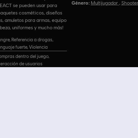
Género:
Multijugador
,
Shoote
REACT se pueden usar para
aquetes cosméticos, diseños
s, amuletos para armas, equipo
abeza, uniformes y mucho más!
ción por edad :
ngre, Referencia a drogas,
nguaje fuerte, Violencia
mpras dentro del juego,
teracción de usuarios
 Rainbow Six, the Soldier Icon, Ubisoft, and the Ubisoft logo are registered or unregistered trad
isfruta de la experiencia de juego definitiva con nuevos juegos, pases de temporada y más
uicias de Ubisoft, como
Assassin's Creed,
Far Cry
,
Anno
y muchas más. Antes Uplay y Uplay 