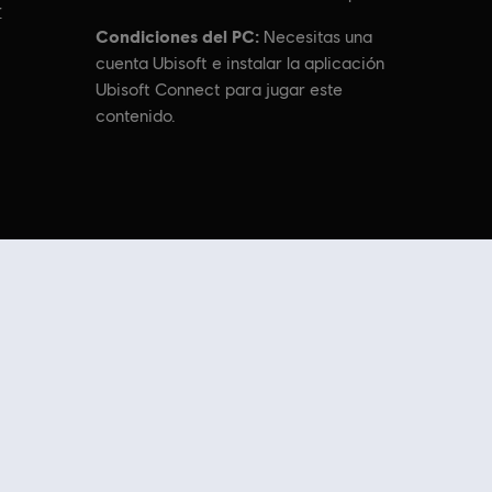
r
Condiciones del PC:
Necesitas una
cuenta Ubisoft e instalar la aplicación
Ubisoft Connect para jugar este
contenido.
emarks of Ubisoft Entertainment in the US and/or other countries.
contenido adicional
de Ubisoft Store. Con
ofertas periódicas y especiales,
Store.