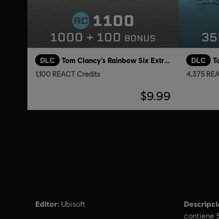
DLC
Tom Clancy’s Rainbow Six Extraction
DLC
1,100 REACT Credits
4,375 REA
$9.99
Editor:
Descripci
Ubisoft
contiene 