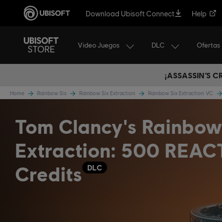
Download Ubisoft Connect
Help
Video Juegos
DLC
Ofertas
¡ASSASSIN’S 
Home
Rainbow Six
Rainbow Six Extraction
Rainbow Six Extraction VC
Tom Clancy's Rainbow
Extraction: 500 REAC
Credits
DLC