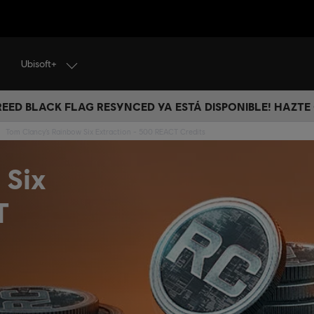
Ubisoft+
CREED BLACK FLAG RESYNCED YA ESTÁ DISPONIBLE! HAZTE
Tom Clancy’s Rainbow Six Extraction - 500 REACT Credits
 Six
T