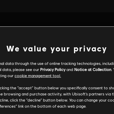
We value your privacy
l data through the use of online tracking technologies, includ
l data, please see our
Privacy Policy
and
Notice at Collection
.
ting our
cookie management tool.
licking the “accept” button below you specifically consent to s
me browsing and purchase activity, with Ubisoft’s partners via t
INFORMACIÓN GENERAL
ecline, click the “decline” button below. You can change your c
eferences” link on the bottom of each web page.