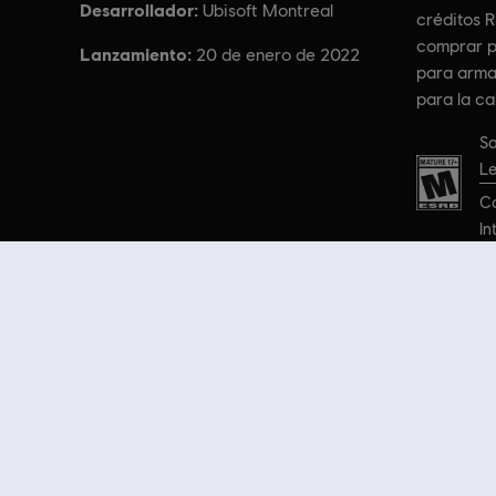
Desarrollador:
Ubisoft Montreal
créditos 
comprar p
Lanzamiento:
20 de enero de 2022
para arma
para la c
Clasifica
Sa
Le
Co
In
© 2022 Ubisoft Entertainment. All Rights Reserved. Tom Clancy’s,
¿Buscas los últimos videojuegos para PC? ¡Todo está en
Ubisoft Store
! D
podrás conseguir grandes ofertas en videojuegos de las principales franq