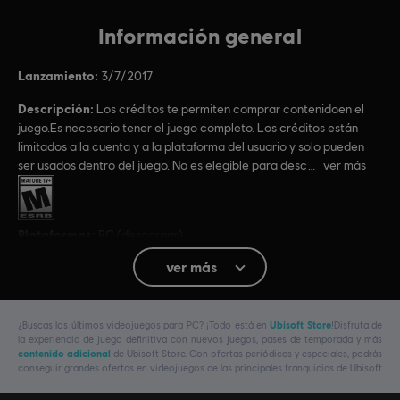
Información general
Lanzamiento:
3/7/2017
Descripción:
Los créditos te permiten comprar contenidoen el
juego.Es necesario tener el juego completo. Los créditos están
limitados a la cuenta y a la plataforma del usuario y solo pueden
ser usados dentro del juego. No es elegible para desc
ver más
Clasificación por edad :
Plataformas:
PC (descargar)
Género:
Shooter
,
Acción/Aventura
ver más
© 2017 Ubisoft Entertainment. All Rights Reserved. Tom Clancy’s Ghost Recon, the
¿Buscas los últimos videojuegos para PC? ¡Todo está en
Ubisoft Store
!Disfruta de
Soldier Icon, Ubisoft, and the Ubisoft logo are trademarks of Ubisoft Entertainment in the
la experiencia de juego definitiva con nuevos juegos, pases de temporada y más
US and/or other countries.
contenido adicional
de Ubisoft Store. Con ofertas periódicas y especiales, podrás
conseguir grandes ofertas en videojuegos de las principales franquicias de Ubisoft