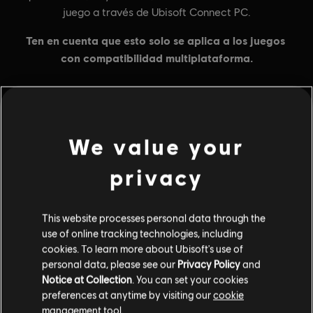
We value your
MENU
COMPRAR
privacy
Contenido adicional
This website processes personal data through the
DLC
Ghost Recon Wildlands
use of online tracking technologies, including
1700 GR Credits
cookies. To learn more about Ubisoft's use of
$9.99
personal data, please see our
Privacy Policy
and
Notice at Collection
. You can set your cookies
preferences at anytime by visiting our
cookie
management tool.