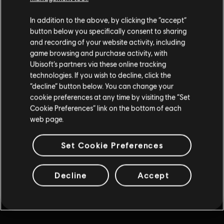
DLC
Ghost Recon Wildlands
In addition to the above, by clicking the “accept”
11530 GR Credits
button below you specifically consent to sharing
$49.99
and recording of your website activity, including
game browsing and purchase activity, with
Ubisoft’s partners via these online tracking
DLC
Ghost Recon Wildlands
technologies. If you wish to decline, click the
“decline” button below. You can change your
7285 GR Credits
cookie preferences at any time by visiting the “Set
$34.99
Cookie Preferences” link on the bottom of each
web page.
DLC
Ghost Recon Wildlands
Set Cookie Preferences
3840 GR Credits
$19.99
Decline
Accept