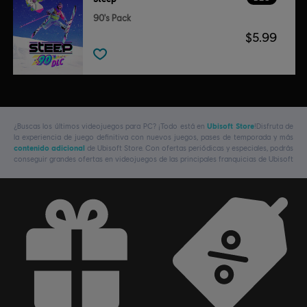
90's Pack
$5.99
¿Buscas los últimos videojuegos para PC? ¡Todo está en
Ubisoft Store
!Disfruta de
la experiencia de juego definitiva con nuevos juegos, pases de temporada y más
contenido adicional
de Ubisoft Store. Con ofertas periódicas y especiales, podrás
conseguir grandes ofertas en videojuegos de las principales franquicias de Ubisoft