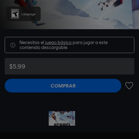
Language
Necesitas el
juego básico
para jugar a este
contenido descargable.
$5.99
COMPRAR
AÑADI