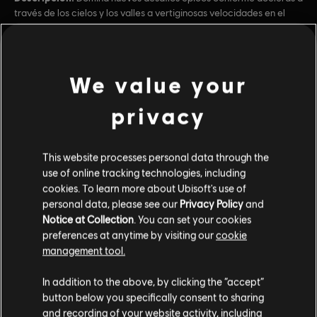
través de los cielos y los valles a vertiginosas velocidades en el
deporte favorito de los más temerarios: las Rocket wings.
Clasificación por edad :
Language
We value your
ver más
Género:
Simulador
,
Sports
privacy
Activación:
Añadido automáticamente a la biblioteca de Uplay
Contenido adicional
Multijugador:
Si
This website processes personal data through the
Un jugador:
Si
DLC
Steep X Games - DLC
use of online tracking technologies, including
cookies. To learn more about Ubisoft's use of
X Game DLC
personal data, please see our
Privacy Policy
and
© 2018 Ubisoft Entertainment. All Rights Reserved. The Steep logo, Ubisoft, and the
$9.99
Notice at Collection
. You can set your cookies
Ubisoft logo are trademarks of Ubisoft Entertainment in the US and/or other countries.
preferences at anytime by visiting our
cookie
Used under license from ESPN Enterprises, Inc. X Games is a trademark of ESPN, Inc
management tool.
DLC
Steep
In addition to the above, by clicking the “accept”
90's Pack
button below you specifically consent to sharing
$5.99
and recording of your website activity, including