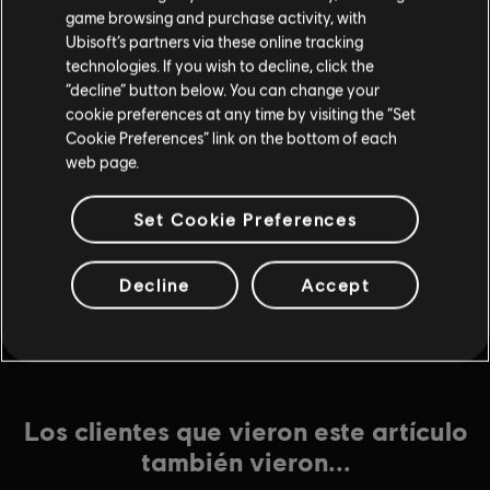
game browsing and purchase activity, with
Ubisoft’s partners via these online tracking
technologies. If you wish to decline, click the
DLC
Steep
“decline” button below. You can change your
Extreme Pack
cookie preferences at any time by visiting the “Set
$9.99
Cookie Preferences” link on the bottom of each
web page.
Set Cookie Preferences
DLC
Steep
Winterfest Pack
Decline
Accept
$11.99
Los clientes que vieron este artículo
también vieron...