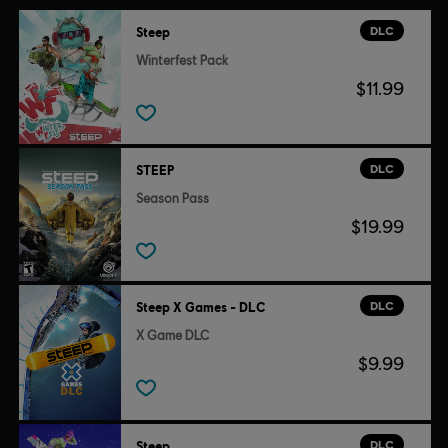
DLC
Steep
Winterfest Pack
$11.99
DLC
STEEP
Season Pass
$19.99
DLC
Steep X Games - DLC
X Game DLC
$9.99
DLC
Steep