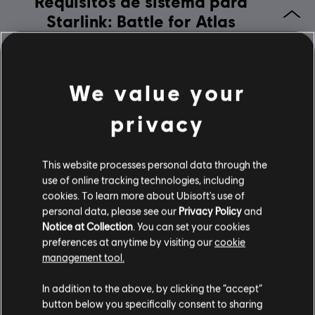
Requisitos de sistema para
ver más
Starlink: Battle for Atlas
Plataformas:
Idioma:
PC (descargar), Steam
Género:
MÍNIMO
RECOMENDADO
Acción/Aventura
,
Casual
Activación:
Añadido automáticamente a la biblioteca de Ubisoft
We value your
Connect para PC
Sistema
Windows 10 (64 bit only)
Condiciones del PC:
Necesitas una cuenta Ubisoft e instalar la
privacy
operativo
aplicación Ubisoft Connect para jugar este contenido.
CPU
Intel Core i5-2500K 3.3 GHz, AMD FX-
Multijugador:
No
6350 3.9 GHz
This website processes personal data through the
use of online tracking technologies, including
Un jugador:
Si
Gráficos
NVIDIA GeForce GTX 660 or AMD
cookies. To learn more about Ubisoft's use of
Radeon HD 7850
personal data, please see our
Privacy Policy
and
© 2019 Ubisoft Entertainment. All Rights Reserved. The Starlink Battle for Atlas logo,
Notice at Collection
. You can set your cookies
Memoria RAM
8GB
Snowdrop, Ubisoft and the Ubisoft logo are registered or unregistered trademarks of
preferences at anytime by visiting our
cookie
Almacenamiento
23GB
management tool.
Ubisoft Entertainment in the US and/or other countries.
In addition to the above, by clicking the “accept”
button below you specifically consent to sharing