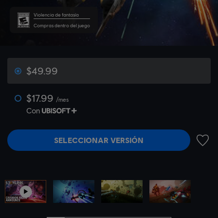
Violencia de fantasía
Compras dentro del juego
$49.99
$17.99
/mes
Con
SELECCIONAR VERSIÓN
AÑADI