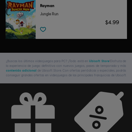
Rayman
Jungle Run
$4.99
¿Buscas los últimos videojuegos para PC? ¡Todo está en
Ubisoft Store
!Disfruta de
la experiencia de juego definitiva con nuevos juegos, pases de temporada y más
contenido adicional
de Ubisoft Store. Con ofertas periódicas y especiales, podrás
conseguir grandes ofertas en videojuegos de las principales franquicias de Ubisoft