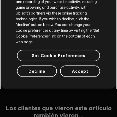
and recording of your website activity, including
Contenido adicional
game browsing and purchase activity, with
Ubisoft’s partners via these online tracking
technologies. If you wish to decline, click the
DLC
Starlink: Battle for Atlas
“decline” button below. You can change your
cookie preferences at any time by visiting the “Set
Collection 1
Cookie Preferences” link on the bottom of each
$24.99
web page.
Set Cookie Preferences
DLC
Starlink: Battle for Atlas
Collection 2
Decline
Accept
$49.99
Los clientes que vieron este artículo
también vieron...