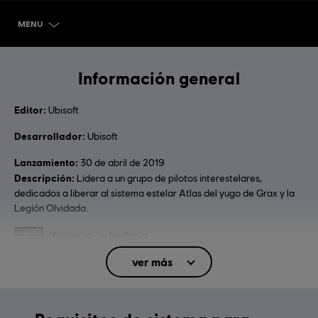
MENU
SELECCIONAR VERSIÓN
Información general
Editor:
Ubisoft
Desarrollador:
Ubisoft
Lanzamiento:
30 de abril de 2019
Descripción:
Lidera a un grupo de pilotos interestelares,
dedicados a liberar al sistema estelar Atlas del yugo de Grax y la
Legión Olvidada.
Clasificación por edad :
Violencia de fantasía
Compras dentro del juego
ver más
Idioma:
Inglés (Sonido, Interfaz, Subtítulos)
Francés (Sonido, Interfaz, Subtítulos)