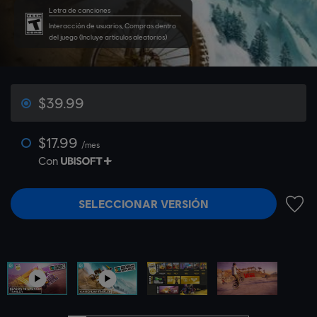
Letra de canciones
Interacción de usuarios, Compras dentro
del juego (Incluye artículos aleatorios)
$39.99
$17.99
/mes
Con
SELECCIONAR VERSIÓN
AÑADI