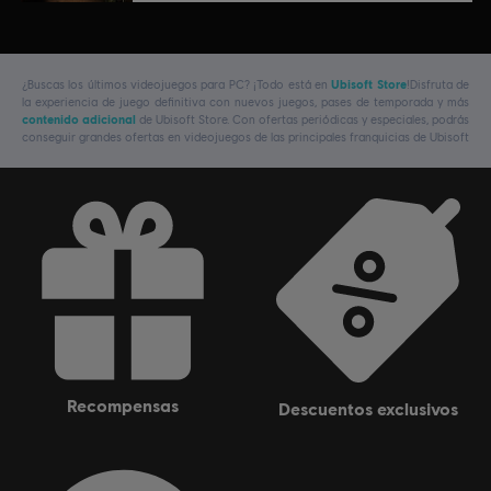
¿Buscas los últimos videojuegos para PC? ¡Todo está en
Ubisoft Store
!Disfruta de
la experiencia de juego definitiva con nuevos juegos, pases de temporada y más
contenido adicional
de Ubisoft Store. Con ofertas periódicas y especiales, podrás
conseguir grandes ofertas en videojuegos de las principales franquicias de Ubisoft
recompensas
descuentos exclusivos