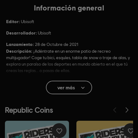
Información general
Editor:
Ubisoft
Desarrollador:
Ubisoft
Lanzamiento:
28 de Octubre de 2021
Descripción:
¡Adéntrate en un enorme patio de recreo
multijugador! Coge tu bici, esquíes, tabla de snow o traje de alas, y
explora un paraíso de los deportes en mundo abierto en el que tú
creas las reglas... o pasas de ellas.
Clasificación por edad :
Letra de canciones
ver más
Interacción de usuarios, Compras dentro del juego
(Incluye artículos aleatorios)
Idioma:
Inglés (Sonido, Interfaz, Subtítulos)
Francés (Sonido, Interfaz, Subtítulos)
ver más