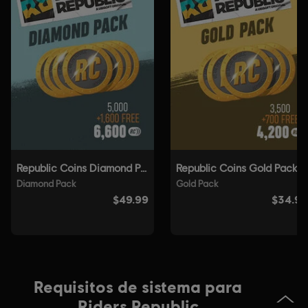
Plataformas:
Idioma:
PC (descargar), PS5 (Digital), Xbox (Digital), Steam,
PS4/PS5 (Digital)
Género:
Sports
Activación:
Añadido automáticamente a la biblioteca de Ubisoft
Connect para PC
Condiciones del PC:
Necesitas una cuenta Ubisoft e instalar la
aplicación Ubisoft Connect para jugar este contenido.
Un jugador:
Yes
© 2021 Ubisoft Entertainment. All Rights Reserved. Riders
Republic, Ubisoft and the Ubisoft logo are registered or
unregistered trademarks of Ubisoft Entertainment in the
U.S. and/or other countries.
Requisitos de sistema para
Riders Republic