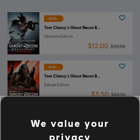
-90%
Tom Clancy's Ghost Recon Breakpoint
Ultimate Edition
$12.00
$119.99
-95%
Tom Clancy's Ghost Recon Breakpoint
Deluxe Edition
$3.50
$69.99
-95%
We value your
Tom Clancy's Ghost Recon Breakpoint
Standard Edition
privacy