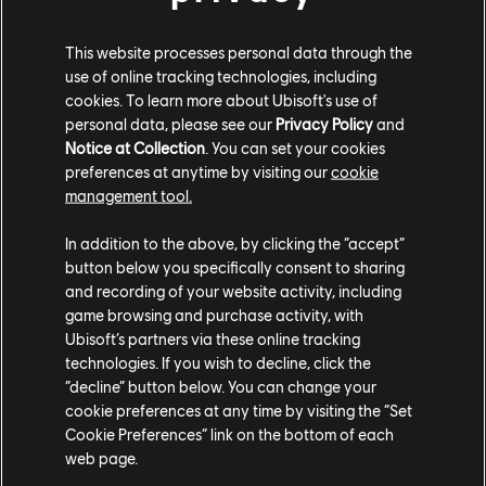
$3.00
$59.99
This website processes personal data through the
use of online tracking technologies, including
-90%
cookies. To learn more about Ubisoft's use of
Tom Clancy's Ghost Recon Breakpoint
personal data, please see our
Privacy Policy
and
Gold Edition
Notice at Collection
. You can set your cookies
preferences at anytime by visiting our
cookie
$10.00
$99.99
management tool.
In addition to the above, by clicking the “accept”
button below you specifically consent to sharing
Mostrando
4
de
4
elementos
and recording of your website activity, including
¿Buscas los últimos videojuegos para PC? ¡Todo está en
Ubisoft Store
!Disfruta de
game browsing and purchase activity, with
la experiencia de juego definitiva con nuevos juegos, pases de temporada y más
Ubisoft’s partners via these online tracking
contenido adicional
de Ubisoft Store. Con ofertas periódicas y especiales, podrás
technologies. If you wish to decline, click the
conseguir grandes ofertas en videojuegos de las principales franquicias de Ubisoft
“decline” button below. You can change your
cookie preferences at any time by visiting the “Set
Cookie Preferences” link on the bottom of each
web page.