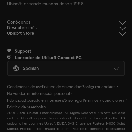
Ubisoft, creando mundos desde 1986
Conócenos
Descubre más
Ubisoft Store
Support
Lanzador de Ubisoft Connect PC
Spanish
Condiciones de uso
Política de privacidad
Configurar cookies
No vendan mi información personal
Publicidad basada en intereses
Aviso legal
Términos y condiciones
Política de reembolso
2001-2026 Ubisoft Entertainment. All Rights Reserved. Ubisoft, Ubi.com
and the Ubisoft logo are trademarks of Ubisoft Entertainment in the U.S
and/or other countries Ubisoft EMEA SAS 2, avenue Pasteur 94160 Saint
Mandé, France - storeUE@ubisoft.com. Pour toute demande d’assistance